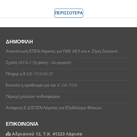
ΠΕΡΙΣΣΟΤΕΡΑ
ΔΗΜΟΦΙΛΗ
Ανακοίνωση ΕΠΣΝ Λάρισας για ΠΑΕ ΑΕΛ και κ. Ζήση Στυλιανό.
Σχολή UEFA C (1η φάση – 2ο γκρουπ)
Πλήρης η Ά DE-TOX 26-27
Εκπνέει η προθεσμία για την A’ DE-TOX
Παροχή μπαλών ποδοσφαίρου
Απόφαση Ε.Δ/ΕΠΣΝ Λάρισας για Εξοδολόγια Φιλικών
ΕΠΙΚΟΙΝΩΝΙΑ
Αδριανού 12, Τ.Κ. 41223 Λάρισα