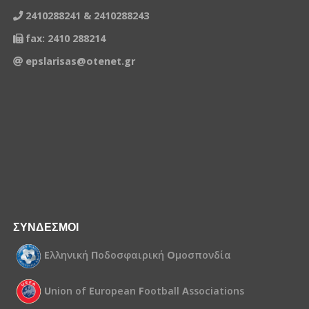
2410288241 & 2410288243
fax: 2410 288214
epslarisas@otenet.gr
ΣΥΝΔΕΣΜΟΙ
Ε
λληνική
Π
οδοσφαιρική
Ο
μοσπονδία
U
nion of
E
uropean
F
ootball
A
ssociations