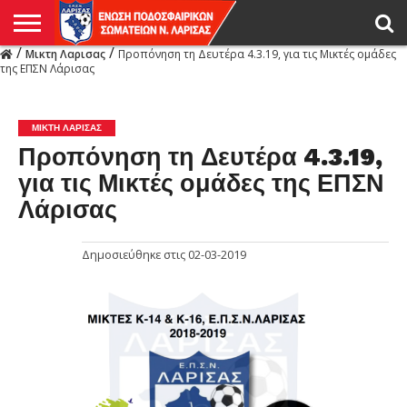
/
/
Μικτη Λαρισας
Προπόνηση τη Δευτέρα 4.3.19, για τις Μικτές ομάδες
Η
της ΕΠΣΝ Λάρισας
ΕΝΩΣΗ
ΑΓΩΝΙΣΤΙΚΑ
ΜΙΚΤΉ
ΔΙΑΙΤΗΣΙΑ
ΠΡΩΤΑΘΛΗΜΑΤΑ
ΥΠΟΔΟΜΕΣ
ΚΥΠΕΛΛΟ
ΑΜΕΣΑ
LIVE
ΝΕΑ
ΠΡΩΤΑΘΛΗΜΑΤΑ
ΚΥΠΕΛΛΟ
ΥΠΟΔΟΜΕΣ
ΠΕΙΘΑΡΧΙΚΟ
ΜΙΚΤΗ
ΠΑΡΑΤΗΡΗΤΕΣ
ΠΡΟΠΟΝΗΤΕΣ
ΔΙΑΙΤΗΤΕΣ
VIDEO
ΓΕΝΙΚΑ
ΑΦΙΕΡΩΜΑΤΑ
ΕΚΔΗΛΩΣΕΙΣ
ΕΠΙΚΟΙΝΩΝΙΑ
ΑΠΟΤΕΛΕΣΜΑΤΑ
ΛΑΡΙΣΑΣ
ΜΙΚΤΗ ΛΑΡΙΣΑΣ
Προπόνηση τη Δευτέρα 4.3.19,
για τις Μικτές ομάδες της ΕΠΣΝ
Λάρισας
Δημοσιεύθηκε στις
02-03-2019