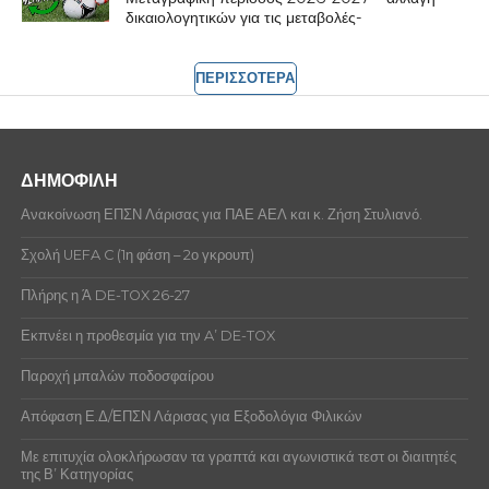
δικαιολογητικών για τις μεταβολές-
ΠΕΡΙΣΣΟΤΕΡΑ
ΔΗΜΟΦΙΛΗ
Ανακοίνωση ΕΠΣΝ Λάρισας για ΠΑΕ ΑΕΛ και κ. Ζήση Στυλιανό.
Σχολή UEFA C (1η φάση – 2ο γκρουπ)
Πλήρης η Ά DE-TOX 26-27
Εκπνέει η προθεσμία για την A’ DE-TOX
Παροχή μπαλών ποδοσφαίρου
Απόφαση Ε.Δ/ΕΠΣΝ Λάρισας για Εξοδολόγια Φιλικών
Με επιτυχία ολοκλήρωσαν τα γραπτά και αγωνιστικά τεστ οι διαιτητές
της Β’ Κατηγορίας