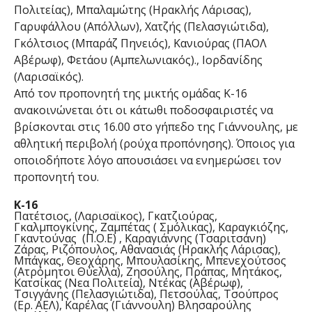
Πολιτείας), Μπαλαμώτης (Ηρακλής Λάρισας),
Γαρυφάλλου (Απόλλων), Χατζής (Πελασγιώτιδα),
Γκόλτσιος (Μπαράζ Πηνειός), Κανιούρας (ΠΑΟΛ
Αβέρωφ), Φετάου (Αμπελωνιακός)., Ιορδανίδης
(Λαρισαϊκός).
Από τον προπονητή της μικτής ομάδας Κ-16
ανακοινώνεται ότι οι κάτωθι ποδοσφαιριστές να
βρίσκονται στις 16.00 στο γήπεδο της Γιάννουλης, με
αθλητική περιβολή (ρούχα προπόνησης). Όποιος για
οποιοδήποτε λόγο απουσιάσει να ενημερώσει τον
προπονητή του.
Κ-16
Πατέτσιος, (Λαρισαϊκος), Γκατζιούρας,
Γκαλμπογκίνης, Ζαμπέτας ( Σμόλικας), Καραγκιόζης,
Γκαντούνας (Π.Ο.Ε) , Καραγιάννης (Τσαριτσάνη)
Ζάρας, Ριζόπουλος, Αθανασιάς (Ηρακλής Λάρισας),
Μπάγκας, Θεοχάρης, Μπουλασίκης, Μπενεχούτσος
(Ατρόμητοι Θύελλα), Ζησούλης, Πράπας, Μητάκος,
Κατσίκας (Νεα Πολιτεία), Ντέκας (Αβέρωφ),
Τσιγγάνης (Πελασγιώτιδα), Πετσούλας, Τσούπρος
(Ερ. ΑΕΛ), Καρέλας (Γιάννουλη) Βλησαρούλης