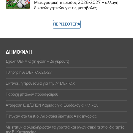
Μεταγραφική περίοδος 2026-2027 – αλλαγή
δικαιολογητικών για τις μεταβολές-
ΠΕΡΙΣΣΟΤΕΡΑ
ΔΗΜΟΦΙΛΗ
Σχολή UEFA C (1η φάση – 2ο γκρουπ)
Πλήρης η Ά DE-TOX 26-27
Εκπνέει η προθεσμία για την A’ DE-TOX
Παροχή μπαλών ποδοσφαίρου
Απόφαση Ε.Δ/ΕΠΣΝ Λάρισας για Εξοδολόγια Φιλικών
Πέτυχαν στα test οι Λαρισαίοι διαιτητές Ά κατηγορίας
Με επιτυχία ολοκλήρωσαν τα γραπτά και αγωνιστικά τεστ οι διαιτητές
της Β’ Κατηγορίας