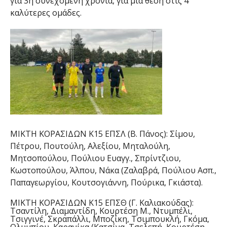
για 3η συνεχόμενη χρονιά, για μια θέση στις 4
καλύτερες ομάδες.
ΜΙΚΤΗ ΚΟΡΑΣΙΔΩΝ Κ15 ΕΠΣΛ (Β. Πάνος): Σίμου,
Πέτρου, Πουτούλη, Αλεξίου, Μηταλούλη,
Μητσοπούλου, Πούλιου Ευαγγ., Σπρίντζιου,
Κωστοπούλου, Άλπου, Νάκα (Ζαλαβρά, Πούλιου Ασπ.,
Παπαγεωργίου, Κουτσογιάννη, Πούρικα, Γκιάστα).
ΜΙΚΤΗ ΚΟΡΑΣΙΔΩΝ Κ15 ΕΠΣΘ (Γ. Καλιακούδας):
Τσαντίλη, Διαμαντίδη, Κουρτέση Μ., Ντυμπέλι,
Τσιγγινέ, Σκραπάλλι, Μποζίκη, Τσιμπουκλή, Γκόμα,
Ολυμπίου, Καρανίκα (Κατσίνα, Τσελεπή, Κουρτέση