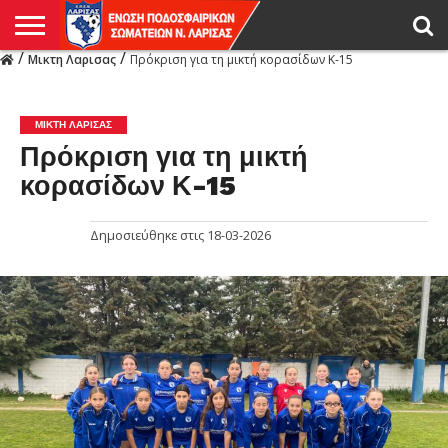
/
/
Μικτη Λαρισας
Πρόκριση για τη μικτή κορασίδων Κ-15
Η
ΕΝΩΣΗ
ΑΓΩΝΙΣΤΙΚΑ
ΜΙΚΤΉ
ΔΙΑΙΤΗΣΙΑ
ΠΡΩΤΑΘΛΗΜΑΤΑ
ΥΠΟΔΟΜΕΣ
ΚΥΠΕΛΛΟ
ΑΜΕΣΑ
LIVE
ΝΕΑ
ΠΡΩΤΑΘΛΗΜΑΤΑ
ΚΥΠΕΛΛΟ
ΥΠΟΔΟΜΕΣ
ΠΕΙΘΑΡΧΙΚΟ
ΜΙΚΤΗ
ΠΑΡΑΤΗΡΗΤΕΣ
ΠΡΟΠΟΝΗΤΕΣ
ΔΙΑΙΤΗΤΕΣ
VIDEO
ΓΕΝΙΚΑ
ΑΦΙΕΡΩΜΑΤΑ
ΕΚΔΗΛΩΣΕΙΣ
ΕΠΙΚΟΙΝΩΝΙΑ
ΑΠΟΤΕΛΕΣΜΑΤΑ
ΛΑΡΙΣΑΣ
ΜΙΚΤΗ ΛΑΡΙΣΑΣ
Πρόκριση για τη μικτή
κορασίδων Κ-15
Δημοσιεύθηκε στις
18-03-2026