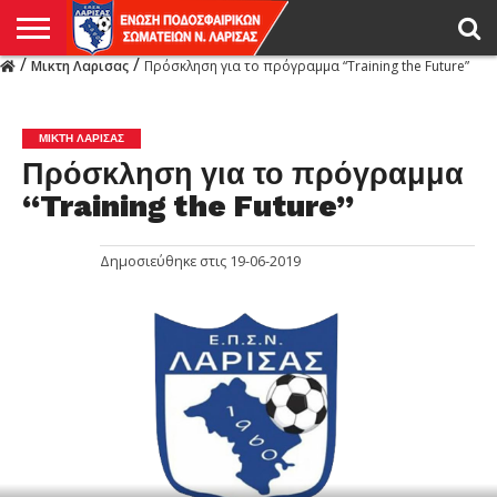
/
/
Μικτη Λαρισας
Πρόσκληση για το πρόγραμμα “Training the Future”
Η
ΕΝΩΣΗ
ΑΓΩΝΙΣΤΙΚΑ
ΜΙΚΤΉ
ΔΙΑΙΤΗΣΙΑ
ΠΡΩΤΑΘΛΗΜΑΤΑ
ΥΠΟΔΟΜΕΣ
ΚΥΠΕΛΛΟ
ΑΜΕΣΑ
LIVE
ΝΕΑ
ΠΡΩΤΑΘΛΗΜΑΤΑ
ΚΥΠΕΛΛΟ
ΥΠΟΔΟΜΕΣ
ΠΕΙΘΑΡΧΙΚΟ
ΜΙΚΤΗ
ΠΑΡΑΤΗΡΗΤΕΣ
ΠΡΟΠΟΝΗΤΕΣ
ΔΙΑΙΤΗΤΕΣ
VIDEO
ΓΕΝΙΚΑ
ΑΦΙΕΡΩΜΑΤΑ
ΕΚΔΗΛΩΣΕΙΣ
ΕΠΙΚΟΙΝΩΝΙΑ
ΑΠΟΤΕΛΕΣΜΑΤΑ
ΛΑΡΙΣΑΣ
ΜΙΚΤΗ ΛΑΡΙΣΑΣ
Πρόσκληση για το πρόγραμμα
“Training the Future”
Δημοσιεύθηκε στις
19-06-2019