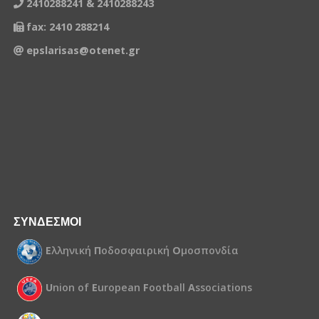
2410288241 & 2410288243
fax: 2410 288214
epslarisas@otenet.gr
ΣΥΝΔΕΣΜΟΙ
Ε
λληνική
Π
οδοσφαιρική
Ο
μοσπονδία
U
nion of
E
uropean
F
ootball
A
ssociations