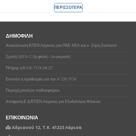
ΠΕΡΙΣΣΟΤΕΡΑ
ΔΗΜΟΦΙΛΗ
Ανακοίνωση ΕΠΣΝ Λάρισας για ΠΑΕ ΑΕΛ και κ. Ζήση Στυλιανό.
Σχολή UEFA C (1η φάση – 2ο γκρουπ)
Πλήρης η Ά DE-TOX 26-27
Εκπνέει η προθεσμία για την A’ DE-TOX
Παροχή μπαλών ποδοσφαίρου
Απόφαση Ε.Δ/ΕΠΣΝ Λάρισας για Εξοδολόγια Φιλικών
ΕΠΙΚΟΙΝΩΝΙΑ
Αδριανού 12, Τ.Κ. 41223 Λάρισα