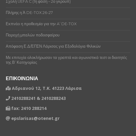
Σχολή UEFA C (1η φάση – 2ο γκρουπ)
Πλήρης η Ά DE-TOX 26-27
Εκπνέει η προθεσμία για την A’ DE-TOX
Παροχή μπαλών ποδοσφαίρου
Απόφαση Ε.Δ/ΕΠΣΝ Λάρισας για Εξοδολόγια Φιλικών
Με επιτυχία ολοκλήρωσαν τα γραπτά και αγωνιστικά τεστ οι διαιτητές
της Β’ Κατηγορίας
ΕΠΙΚΟΙΝΩΝΙΑ
Αδριανού 12, Τ.Κ. 41223 Λάρισα
2410288241 & 2410288243
fax: 2410 288214
epslarisas@otenet.gr