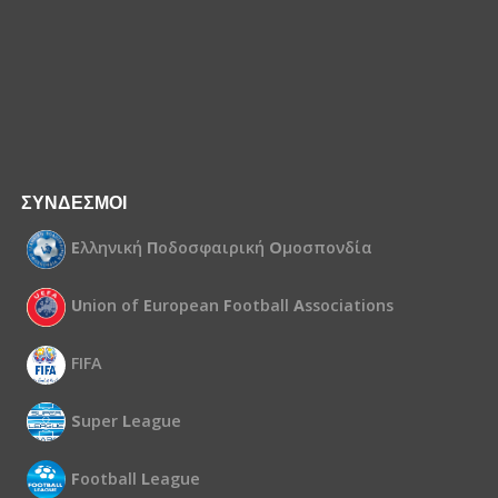
ΣΥΝΔΕΣΜΟΙ
Ε
λληνική
Π
οδοσφαιρική
Ο
μοσπονδία
U
nion of
E
uropean
F
ootball
A
ssociations
FIFA
S
uper
L
eague
F
ootball
L
eague