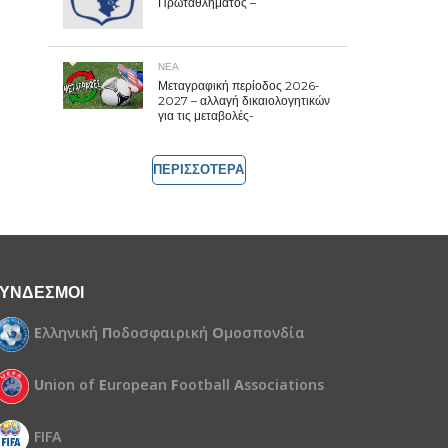
Πρωταθλήματος –
ΝΕΑ
Μεταγραφική περίοδος 2026-
2027 – αλλαγή δικαιολογητικών
για τις μεταβολές-
ΠΕΡΙΣΣΟΤΕΡΑ
ΥΝΔΕΣΜΟΙ
Ε
λληνική
Π
οδοσφαιρική
Ο
μοσπονδία
U
nion of
E
uropean
F
ootball
A
ssociations
FIFA