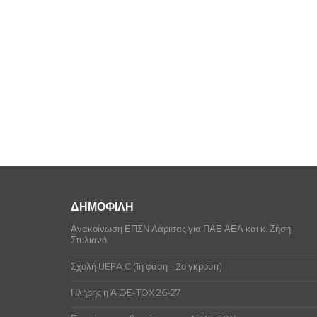
ΔΗΜΟΦΙΛΗ
Ανακοίνωση ΕΠΣΝ Λάρισας για ΠΑΕ ΑΕΛ και κ. Ζήση
Στυλιανό.
Σχολή UEFA C (1η φάση – 2ο γκρουπ)
Πλήρης η Ά DE-TOX 26-27