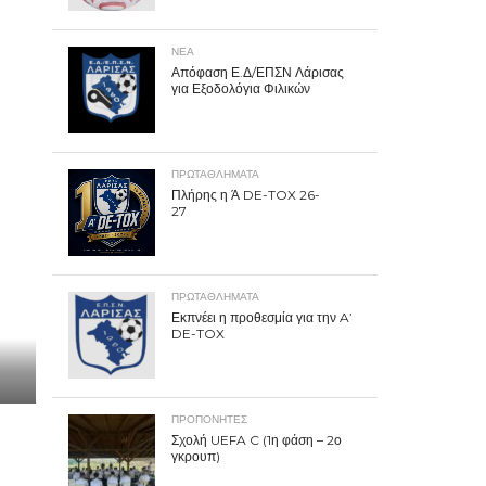
ΝΕΑ
Απόφαση Ε.Δ/ΕΠΣΝ Λάρισας
για Εξοδολόγια Φιλικών
ΠΡΩΤΑΘΛΉΜΑΤΑ
Πλήρης η Ά DE-TOX 26-
27
ΠΡΩΤΑΘΛΉΜΑΤΑ
Εκπνέει η προθεσμία για την A’
DE-TOX
ΠΡΟΠΟΝΗΤΈΣ
Σχολή UEFA C (1η φάση – 2ο
γκρουπ)