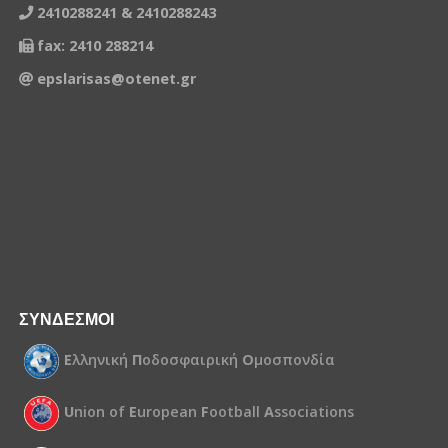
2410288241 & 2410288243
fax: 2410 288214
epslarisas@otenet.gr
ΣΥΝΔΕΣΜΟΙ
Ε
λληνική
Π
οδοσφαιρική
Ο
μοσπονδία
U
nion of
E
uropean
F
ootball
A
ssociations