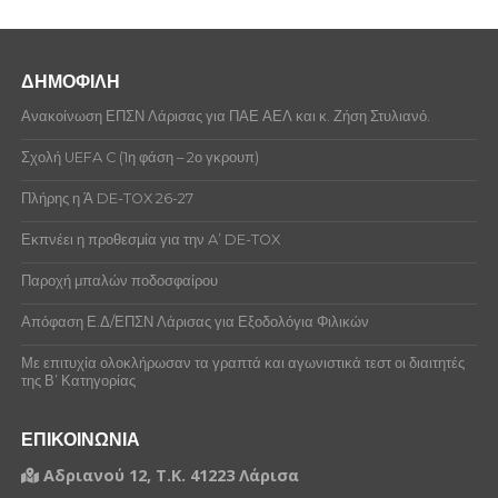
ΔΗΜΟΦΙΛΗ
Ανακοίνωση ΕΠΣΝ Λάρισας για ΠΑΕ ΑΕΛ και κ. Ζήση Στυλιανό.
Σχολή UEFA C (1η φάση – 2ο γκρουπ)
Πλήρης η Ά DE-TOX 26-27
Εκπνέει η προθεσμία για την A’ DE-TOX
Παροχή μπαλών ποδοσφαίρου
Απόφαση Ε.Δ/ΕΠΣΝ Λάρισας για Εξοδολόγια Φιλικών
Με επιτυχία ολοκλήρωσαν τα γραπτά και αγωνιστικά τεστ οι διαιτητές
της Β’ Κατηγορίας
ΕΠΙΚΟΙΝΩΝΙΑ
Αδριανού 12, Τ.Κ. 41223 Λάρισα