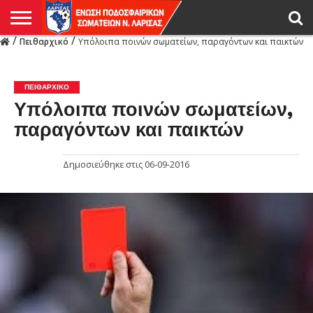
/
/
Πειθαρχικό
Υπόλοιπα ποινών σωματείων, παραγόντων και παικτών
Η
ΕΝΩΣΗ
ΑΓΩΝΙΣΤΙΚΑ
ΜΙΚΤΉ
ΔΙΑΙΤΗΣΙΑ
ΠΡΩΤΑΘΛΗΜΑΤΑ
ΥΠΟΔΟΜΕΣ
ΚΥΠΕΛΛΟ
ΑΜΕΣΑ
LIVE
ΝΕΑ
ΠΡΩΤΑΘΛΗΜΑΤΑ
ΚΥΠΕΛΛΟ
ΥΠΟΔΟΜΕΣ
ΠΕΙΘΑΡΧΙΚΟ
ΜΙΚΤΗ
ΠΑΡΑΤΗΡΗΤΕΣ
ΠΡΟΠΟΝΗΤΕΣ
ΔΙΑΙΤΗΤΕΣ
VIDEO
ΓΕΝΙΚΑ
ΑΦΙΕΡΩΜΑΤΑ
ΕΚΔΗΛΩΣΕΙΣ
ΕΠΙΚΟΙΝΩΝΙΑ
ΑΠΟΤΕΛΕΣΜΑΤΑ
ΛΑΡΙΣΑΣ
ΠΕΙΘΑΡΧΙΚΌ
Υπόλοιπα ποινών σωματείων,
παραγόντων και παικτών
Δημοσιεύθηκε στις
06-09-2016