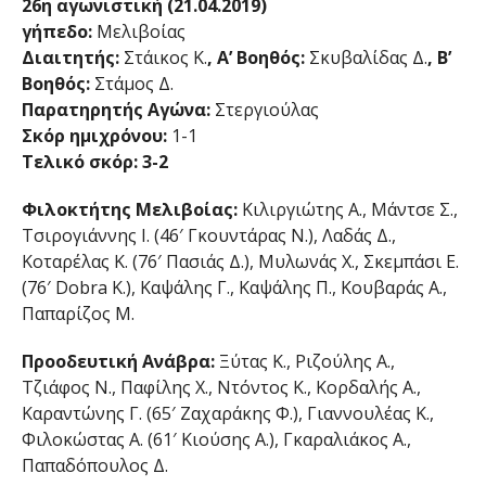
26η αγωνιστική (21.04.2019)
γήπεδο:
Μελιβοίας
Διαιτητής:
Στάικος Κ.
, Α’ Βοηθός:
Σκυβαλίδας Δ.
, Β’
Βοηθός:
Στάμος Δ.
Παρατηρητής Αγώνα:
Στεργιούλας
Σκόρ ημιχρόνου:
1-1
Τελικό σκόρ: 3-2
Φιλοκτήτης Μελιβοίας:
Κιλιργιώτης Α., Μάντσε Σ.,
Τσιρογιάννης Ι. (46′ Γκουντάρας Ν.), Λαδάς Δ.,
Κοταρέλας Κ. (76′ Πασιάς Δ.), Μυλωνάς Χ., Σκεμπάσι Ε.
(76′ Dobra K.), Καψάλης Γ., Καψάλης Π., Κουβαράς Α.,
Παπαρίζος Μ.
Προοδευτική Ανάβρα:
Ξύτας Κ., Ριζούλης Α.,
Τζιάφος Ν., Παφίλης Χ., Ντόντος Κ., Κορδαλής Α.,
Καραντώνης Γ. (65′ Ζαχαράκης Φ.), Γιαννουλέας Κ.,
Φιλοκώστας Α. (61′ Κιούσης Α.), Γκαραλιάκος Α.,
Παπαδόπουλος Δ.