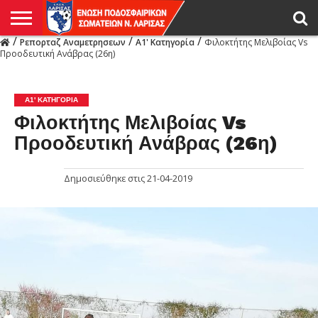
/
/
/
Ρεπορταζ Αναμετρησεων
Α1' Κατηγορία
Φιλοκτήτης Μελιβοίας Vs
Η
Προοδευτική Ανάβρας (26η)
ΕΝΩΣΗ
ΑΓΩΝΙΣΤΙΚΑ
ΜΙΚΤΉ
ΔΙΑΙΤΗΣΙΑ
ΠΡΩΤΑΘΛΗΜΑΤΑ
ΥΠΟΔΟΜΕΣ
ΚΥΠΕΛΛΟ
ΑΜΕΣΑ
LIVE
ΝΕΑ
ΠΡΩΤΑΘΛΗΜΑΤΑ
ΚΥΠΕΛΛΟ
ΥΠΟΔΟΜΕΣ
ΠΕΙΘΑΡΧΙΚΟ
ΜΙΚΤΗ
ΠΑΡΑΤΗΡΗΤΕΣ
ΠΡΟΠΟΝΗΤΕΣ
ΔΙΑΙΤΗΤΕΣ
VIDEO
ΓΕΝΙΚΑ
ΑΦΙΕΡΩΜΑΤΑ
ΕΚΔΗΛΩΣΕΙΣ
ΕΠΙΚΟΙΝΩΝΙΑ
ΑΠΟΤΕΛΕΣΜΑΤΑ
ΛΑΡΙΣΑΣ
Α1' ΚΑΤΗΓΟΡΊΑ
Φιλοκτήτης Μελιβοίας Vs
Προοδευτική Ανάβρας (26η)
Δημοσιεύθηκε στις
21-04-2019