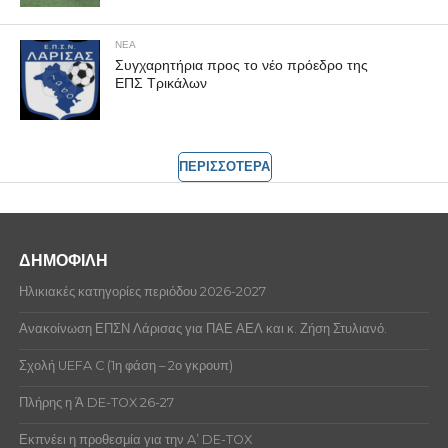
ΝΕΑ
Συγχαρητήρια προς το νέο πρόεδρο της
ΕΠΣ Τρικάλων
ΠΕΡΙΣΣΟΤΕΡΑ
ΔΗΜΟΦΙΛΗ
Ηλικιακές κατηγορίες περιόδου 2026-2027
Ανακοίνωση ΕΠΣΝ Λάρισας για ΠΑΕ ΑΕΛ και κ. Ζήση Στυλιανό.
Σχολή UEFA C (1η φάση – 2ο γκρουπ)
Πλήρης η Ά DE-TOX 26-27
Εκπνέει η προθεσμία για την A’ DE-TOX