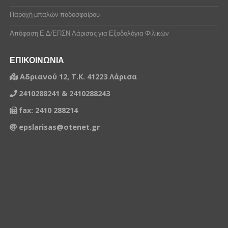
Παροχή μπαλών ποδοσφαίρου
Απόφαση Ε.Δ/ΕΠΣΝ Λάρισας για Εξοδολόγια Φιλικών
ΕΠΙΚΟΙΝΩΝΙΑ
Αδριανού 12, Τ.Κ. 41223 Λάρισα
2410288241 & 2410288243
fax: 2410 288214
epslarisas@otenet.gr