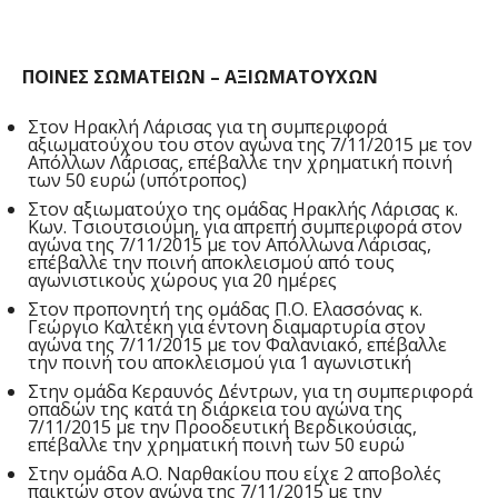
ΠΟΙΝΕΣ ΣΩΜΑΤΕΙΩΝ – ΑΞΙΩΜΑΤΟΥΧΩΝ
Στον Ηρακλή Λάρισας για τη συμπεριφορά
αξιωματούχου του στον αγώνα της 7/11/2015 με τον
Απόλλων Λάρισας, επέβαλλε την χρηματική ποινή
των 50 ευρώ (υπότροπος)
Στον αξιωματούχο της ομάδας Ηρακλής Λάρισας κ.
Κων. Τσιουτσιούμη, για απρεπή συμπεριφορά στον
αγώνα της 7/11/2015 με τον Απόλλωνα Λάρισας,
επέβαλλε την ποινή αποκλεισμού από τους
αγωνιστικούς χώρους για 20 ημέρες
Στον προπονητή της ομάδας Π.Ο. Ελασσόνας κ.
Γεώργιο Καλτέκη για έντονη διαμαρτυρία στον
αγώνα της 7/11/2015 με τον Φαλανιακό, επέβαλλε
την ποινή του αποκλεισμού για 1 αγωνιστική
Στην ομάδα Κεραυνός Δέντρων, για τη συμπεριφορά
οπαδών της κατά τη διάρκεια του αγώνα της
7/11/2015 με την Προοδευτική Βερδικούσιας,
επέβαλλε την χρηματική ποινή των 50 ευρώ
Στην ομάδα Α.Ο. Ναρθακίου που είχε 2 αποβολές
παικτών στον αγώνα της 7/11/2015 με την