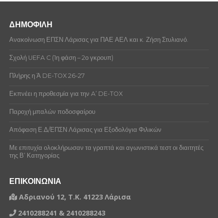
ΔΗΜΟΦΙΛΗ
Ανακοίνωση ΕΠΣΝ Λάρισας για ΠΑΕ ΑΕΛ και κ. Ζήση Στυλιανό.
Σχολή UEFA C (1η φάση – 2ο γκρουπ)
Πλήρης η Ά DE-TOX 26-27
Εκπνέει η προθεσμία για την A’ DE-TOX
Παροχή μπαλών ποδοσφαίρου
Απόφαση Ε.Δ/ΕΠΣΝ Λάρισας για Εξοδολόγια Φιλικών
Με επιτυχία ολοκλήρωσαν τα γραπτά και αγωνιστικά τεστ οι διαιτητές
της Β’ Κατηγορίας
ΕΠΙΚΟΙΝΩΝΙΑ
Αδριανού 12, Τ.Κ. 41223 Λάρισα
2410288241 & 2410288243