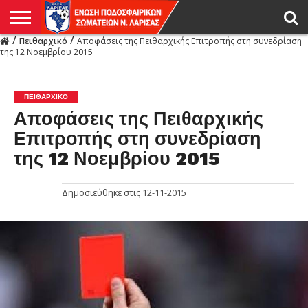
/
/
Πειθαρχικό
Αποφάσεις της Πειθαρχικής Επιτροπής στη συνεδρίαση
Η
της 12 Νοεμβρίου 2015
ΕΝΩΣΗ
ΑΓΩΝΙΣΤΙΚΑ
ΜΙΚΤΉ
ΔΙΑΙΤΗΣΙΑ
ΠΡΩΤΑΘΛΗΜΑΤΑ
ΥΠΟΔΟΜΕΣ
ΚΥΠΕΛΛΟ
ΑΜΕΣΑ
LIVE
ΝΕΑ
ΠΡΩΤΑΘΛΗΜΑΤΑ
ΚΥΠΕΛΛΟ
ΥΠΟΔΟΜΕΣ
ΠΕΙΘΑΡΧΙΚΟ
ΜΙΚΤΗ
ΠΑΡΑΤΗΡΗΤΕΣ
ΠΡΟΠΟΝΗΤΕΣ
ΔΙΑΙΤΗΤΕΣ
VIDEO
ΓΕΝΙΚΑ
ΑΦΙΕΡΩΜΑΤΑ
ΕΚΔΗΛΩΣΕΙΣ
ΕΠΙΚΟΙΝΩΝΙΑ
ΑΠΟΤΕΛΕΣΜΑΤΑ
ΛΑΡΙΣΑΣ
ΠΕΙΘΑΡΧΙΚΌ
Αποφάσεις της Πειθαρχικής
Επιτροπής στη συνεδρίαση
της 12 Νοεμβρίου 2015
Δημοσιεύθηκε στις
12-11-2015