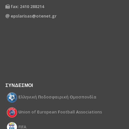
fax: 2410 288214
epslarisas@otenet.gr
ΣΥΝΔΕΣΜΟΙ
Ε
λληνική
Π
οδοσφαιρική
Ο
μοσπονδία
U
nion of
E
uropean
F
ootball
A
ssociations
FIFA