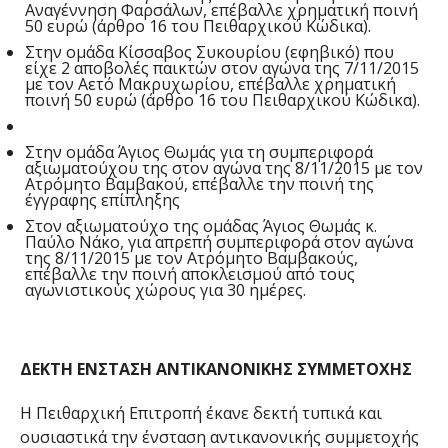
Αναγέννηση Φαρσάλων, επέβαλλε χρηματική ποινή
50 ευρώ (άρθρο 16 του Πειθαρχικού Κώδικα).
Στην ομάδα Κίσσαβος Συκουρίου (εφηβικό) που
είχε 2 αποβολές παικτών στον αγώνα της 7/11/2015
με τον Αετό Μακρυχωρίου, επέβαλλε χρηματική
ποινή 50 ευρώ (άρθρο 16 του Πειθαρχικού Κώδικα).
Στην ομάδα Άγιος Θωμάς για τη συμπεριφορά
αξιωματούχου της στον αγώνα της 8/11/2015 με τον
Ατρόμητο Βαμβακού, επέβαλλε την ποινή της
έγγραφης επίπληξης
Στον αξιωματούχο της ομάδας Άγιος Θωμάς κ.
Παύλο Νάκο, για απρεπή συμπεριφορά στον αγώνα
της 8/11/2015 με τον Ατρόμητο Βαμβακούς,
επέβαλλε την ποινή αποκλεισμού από τους
αγωνιστικούς χώρους για 30 ημέρες.
ΔΕΚΤΗ ΕΝΣΤΑΣΗ ΑΝΤΙΚΑΝΟΝΙΚΗΣ ΣΥΜΜΕΤΟΧΗΣ
Η Πειθαρχική Επιτροπή έκανε δεκτή τυπικά και
ουσιαστικά την ένσταση αντικανονικής συμμετοχής