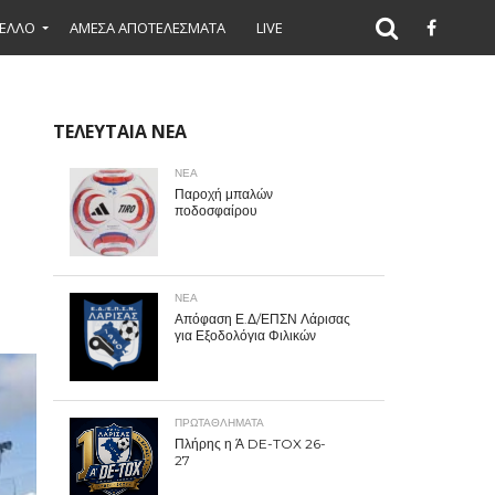
ΕΛΛΟ
ΑΜΕΣΑ ΑΠΟΤΕΛΕΣΜΑΤΑ
LIVE
ΤΕΛΕΥΤΑΙΑ ΝΕΑ
ΝΕΑ
Παροχή μπαλών
ποδοσφαίρου
ΝΕΑ
Απόφαση Ε.Δ/ΕΠΣΝ Λάρισας
για Εξοδολόγια Φιλικών
ΠΡΩΤΑΘΛΉΜΑΤΑ
Πλήρης η Ά DE-TOX 26-
27