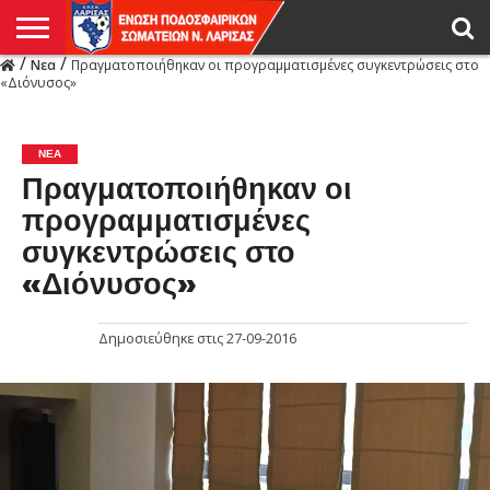
/
/
Νεα
Πραγματοποιήθηκαν οι προγραμματισμένες συγκεντρώσεις στο
Η
«Διόνυσος»
ΕΝΩΣΗ
ΑΓΩΝΙΣΤΙΚΑ
ΜΙΚΤΉ
ΔΙΑΙΤΗΣΙΑ
ΠΡΩΤΑΘΛΗΜΑΤΑ
ΥΠΟΔΟΜΕΣ
ΚΥΠΕΛΛΟ
ΑΜΕΣΑ
LIVE
ΝΕΑ
ΠΡΩΤΑΘΛΗΜΑΤΑ
ΚΥΠΕΛΛΟ
ΥΠΟΔΟΜΕΣ
ΠΕΙΘΑΡΧΙΚΟ
ΜΙΚΤΗ
ΠΑΡΑΤΗΡΗΤΕΣ
ΠΡΟΠΟΝΗΤΕΣ
ΔΙΑΙΤΗΤΕΣ
VIDEO
ΓΕΝΙΚΑ
ΑΦΙΕΡΩΜΑΤΑ
ΕΚΔΗΛΩΣΕΙΣ
ΕΠΙΚΟΙΝΩΝΙΑ
ΑΠΟΤΕΛΕΣΜΑΤΑ
ΛΑΡΙΣΑΣ
ΝΕΑ
Πραγματοποιήθηκαν οι
προγραμματισμένες
συγκεντρώσεις στο
«Διόνυσος»
Δημοσιεύθηκε στις
27-09-2016