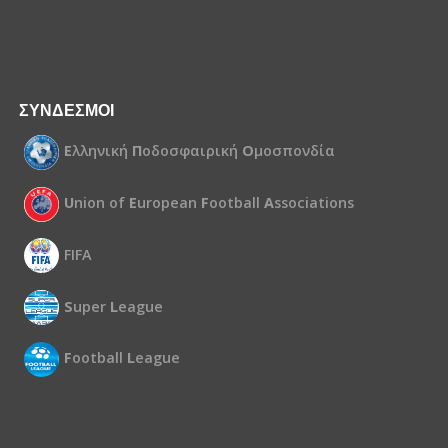
ΣΥΝΔΕΣΜΟΙ
Ε
λληνική
Π
οδοσφαιρική
Ο
μοσπονδία
U
nion of
E
uropean
F
ootball
A
ssociations
FIFA
S
uper
L
eague
F
ootball
L
eague