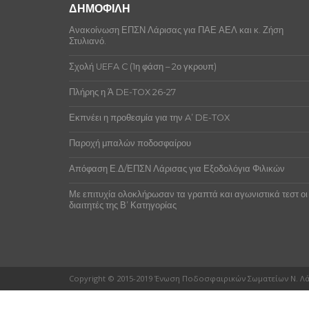
ΔΗΜΟΦΙΛΗ
Ανακοίνωση ΕΠΣΝ Λάρισας για ΠΑΕ ΑΕΛ και κ. Ζήση
Στυλιανό.
Σχολή UEFA C (1η φάση – 2ο γκρουπ)
Πλήρης η Ά DE-TOX 26-27
Εκπνέει η προθεσμία για την A’ DE-TOX
Παροχή μπαλών ποδοσφαίρου
Απόφαση Ε.Δ/ΕΠΣΝ Λάρισας για Εξοδολόγια Φιλικών
Με επιτυχία ολοκλήρωσαν τα γραπτά και αγωνιστικά τεστ οι
διαιτητές της Β’ Κατηγορίας
Copyright © 2015-2019 Ένωση Ποδοσφαιρικών Σωματείων Ν. Λ