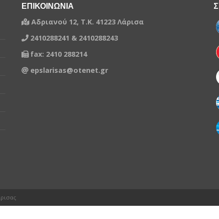
ΕΠΙΚΟΙΝΩΝΙΑ
Σ
Αδριανού 12, Τ.Κ. 41223 Λάρισα
2410288241 & 2410288243
fax: 2410 288214
epslarisas@otenet.gr
άρισας