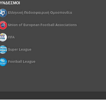
ΥΝΔΕΣΜΟΙ
Ε
λληνική
Π
οδοσφαιρική
Ο
μοσπονδία
U
nion of
E
uropean
F
ootball
A
ssociations
FIFA
S
uper
L
eague
F
ootball
L
eague