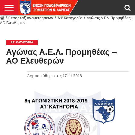
/
/
/
Ρεπορταζ Αναμετρησεων
Α1' Κατηγορία
Αγώνας Α.Ε.Λ. Προμηθέας –
Η
ΑΟ Ελευθερών
ΕΝΩΣΗ
ΑΓΩΝΙΣΤΙΚΑ
ΜΙΚΤΉ
ΔΙΑΙΤΗΣΙΑ
ΠΡΩΤΑΘΛΗΜΑΤΑ
ΥΠΟΔΟΜΕΣ
ΚΥΠΕΛΛΟ
ΑΜΕΣΑ
LIVE
ΝΕΑ
ΠΡΩΤΑΘΛΗΜΑΤΑ
ΚΥΠΕΛΛΟ
ΥΠΟΔΟΜΕΣ
ΠΕΙΘΑΡΧΙΚΟ
ΜΙΚΤΗ
ΠΑΡΑΤΗΡΗΤΕΣ
ΠΡΟΠΟΝΗΤΕΣ
ΔΙΑΙΤΗΤΕΣ
VIDEO
ΓΕΝΙΚΑ
ΑΦΙΕΡΩΜΑΤΑ
ΕΚΔΗΛΩΣΕΙΣ
ΕΠΙΚΟΙΝΩΝΙΑ
ΑΠΟΤΕΛΕΣΜΑΤΑ
ΛΑΡΙΣΑΣ
Α1' ΚΑΤΗΓΟΡΊΑ
Αγώνας Α.Ε.Λ. Προμηθέας –
ΑΟ Ελευθερών
Δημοσιεύθηκε στις
17-11-2018