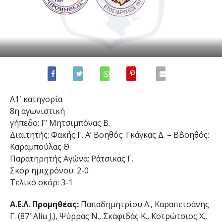
Α1′ κατηγορία
8η αγωνιστική
γήπεδο: Γ’ Μητσιμπόνας Β.
Διαιτητής: Φακής Γ. Α’ Βοηθός: Γκάγκας Δ. – Β΄Βοηθός:
Καραμπούλας Θ.
Παρατηρητής Αγώνα: Ράτσικας Γ.
Σκόρ ημιχρόνου: 2-0
Τελικό σκόρ: 3-1
A.E.Λ. Προμηθέας:
Παπαδημητρίου Α., Καραπετσάνης
Γ. (87′ Aliu J.), Ψύρρας Ν., Σκαφιδάς Κ., Κοτρώτσιος Χ.,