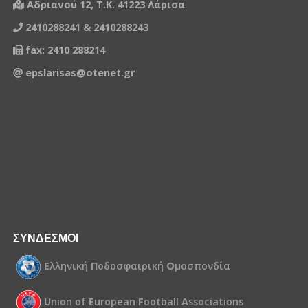
Αδριανού 12, Τ.Κ. 41223 Λάρισα
2410288241 & 2410288243
fax: 2410 288214
epslarisas@otenet.gr
ΣΥΝΔΕΣΜΟΙ
Ε
λληνική
Π
οδοσφαιρική
Ο
μοσπονδία
U
nion of
E
uropean
F
ootball
A
ssociations