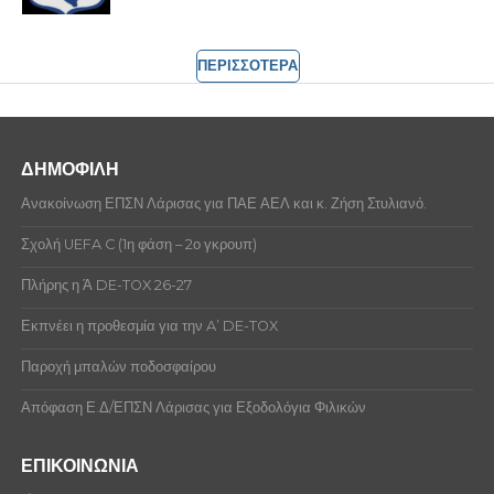
ΠΕΡΙΣΣΟΤΕΡΑ
ΔΗΜΟΦΙΛΗ
Ανακοίνωση ΕΠΣΝ Λάρισας για ΠΑΕ ΑΕΛ και κ. Ζήση Στυλιανό.
Σχολή UEFA C (1η φάση – 2ο γκρουπ)
Πλήρης η Ά DE-TOX 26-27
Εκπνέει η προθεσμία για την A’ DE-TOX
Παροχή μπαλών ποδοσφαίρου
Απόφαση Ε.Δ/ΕΠΣΝ Λάρισας για Εξοδολόγια Φιλικών
ΕΠΙΚΟΙΝΩΝΙΑ