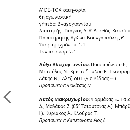
Α’ DE-TOX κατηγορία
6η αγωνιστική
γήπεδο: Βλαχογιαννίου
Διαιτητής: Γκάγκας Δ. Α’ Βοηθός: Κοτούμ
Παρατηρητής Αγώνα: Βουλγαρούλης Θ.
Σκόρ ημιχρόνου: 1-1
Τελικό σκόρ: 2-1
Δόξα Βλαχογιαννίου:
Παπαϊωάννου Ε., 
Μητούλας Ν., Χριστοδούλου Κ., Γκουρομπί
Λάκης Ν.), Αλεξίου Γ.(90′ Βίδρας Θ.)
Προπονητής: Φακίτσας Ν.
Αετός Μακρυχωρίου:
Φαρμάκας Ε., Τσι
Δ., Μαλάκος Ζ. (85′ Τσιούτσιας Α.), Μπάρ
Ι.), Κυριάκος Α., Κλούρας Τ.
Προπονητής: Καπετανόπουλος Δ.