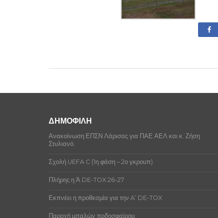
ΔΗΜΟΦΙΛΗ
Ανακοίνωση ΕΠΣΝ Λάρισας για ΠΑΕ ΑΕΛ και κ. Ζήση
Στυλιανό.
Σχολή UEFA C (1η φάση – 2ο γκρουπ)
Πλήρης η Ά DE-TOX 26-27
Εκπνέει η προθεσμία για την A’ DE-TOX
Παροχή μπαλών ποδοσφαίρου