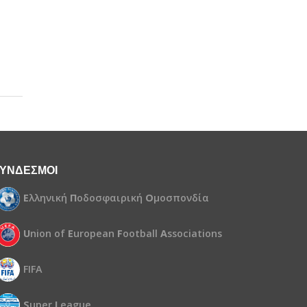
ΥΝΔΕΣΜΟΙ
Ε
λληνική
Π
οδοσφαιρική
Ο
μοσπονδία
U
nion of
E
uropean
F
ootball
A
ssociations
FIFA
S
uper
L
eague