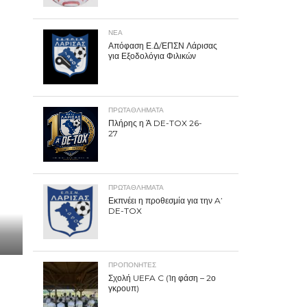
ΝΕΑ
Απόφαση Ε.Δ/ΕΠΣΝ Λάρισας
για Εξοδολόγια Φιλικών
ΠΡΩΤΑΘΛΉΜΑΤΑ
Πλήρης η Ά DE-TOX 26-
27
ΠΡΩΤΑΘΛΉΜΑΤΑ
Εκπνέει η προθεσμία για την A’
DE-TOX
ΠΡΟΠΟΝΗΤΈΣ
Σχολή UEFA C (1η φάση – 2ο
γκρουπ)