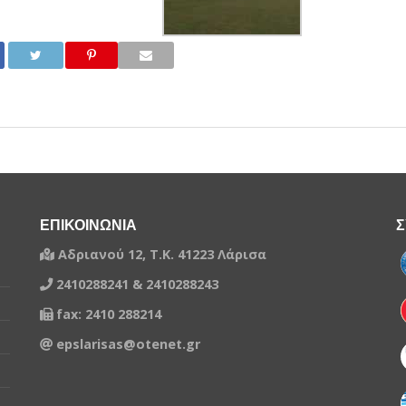
ΕΠΙΚΟΙΝΩΝΙΑ
Σ
Αδριανού 12, Τ.Κ. 41223 Λάρισα
2410288241 & 2410288243
fax: 2410 288214
epslarisas@otenet.gr