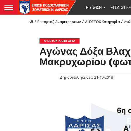
Η ΕΝΩΣΗ
ΑΓΩΝΙΣΤΙΚΑ
/
/
/
Ρεπορταζ Αναμετρησεων
Α' DETOX Κατηγορία
Αγώ
Α' DETOX ΚΑΤΗΓΟΡΊΑ
Αγώνας Δόξα Βλαχο
Μακρυχωρίου (φωτ
Δημοσιεύθηκε στις
21-10-2018