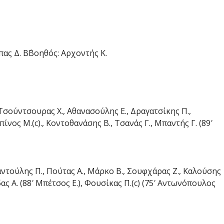
πας Δ. Β΄Βοηθός: Αρχοντής Κ.
Τσούντσουρας Χ., Αθανασούλης Ε., Δραγατσίκης Π.,
νος Μ.(c)., Κοντοθανάσης Β., Τσανάς Γ., Μπαντής Γ. (89′
αντούλης Π., Πούτας Α., Μάρκο Β., Σουφχάρας Ζ., Καλούσης
δας Α. (88′ Μπέτσος Ε.), Φουσίκας Π.(c) (75′ Αντωνόπουλος