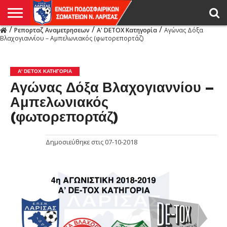
/
/
/
Ρεπορταζ Αναμετρησεων
Α' DETOX Κατηγορία
Αγώνας Δόξα
Η
Βλαχογιαννίου – Αμπελωνιακός (φωτορεπορτάζ)
ΕΝΩΣΗ
ΑΓΩΝΙΣΤΙΚΑ
ΜΙΚΤΉ
ΔΙΑΙΤΗΣΙΑ
ΠΡΩΤΑΘΛΗΜΑΤΑ
ΥΠΟΔΟΜΕΣ
ΚΥΠΕΛΛΟ
ΑΜΕΣΑ
LIVE
ΝΕΑ
ΠΡΩΤΑΘΛΗΜΑΤΑ
ΚΥΠΕΛΛΟ
ΥΠΟΔΟΜΕΣ
ΠΕΙΘΑΡΧΙΚΟ
ΜΙΚΤΗ
ΠΑΡΑΤΗΡΗΤΕΣ
ΠΡΟΠΟΝΗΤΕΣ
ΔΙΑΙΤΗΤΕΣ
VIDEO
ΓΕΝΙΚΑ
ΑΦΙΕΡΩΜΑΤΑ
ΕΚΔΗΛΩΣΕΙΣ
ΕΠΙΚΟΙΝΩΝΙΑ
ΑΠΟΤΕΛΕΣΜΑΤΑ
ΛΑΡΙΣΑΣ
Α' DETOX ΚΑΤΗΓΟΡΊΑ
Αγώνας Δόξα Βλαχογιαννίου –
Αμπελωνιακός
(φωτορεπορτάζ)
Δημοσιεύθηκε στις
07-10-2018