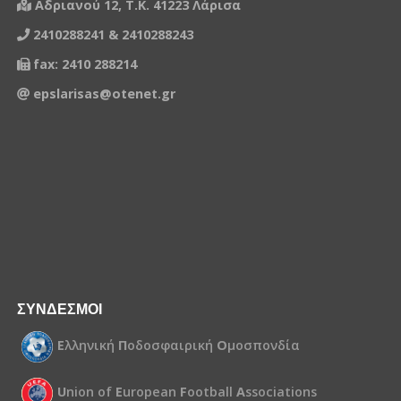
Αδριανού 12, Τ.Κ. 41223 Λάρισα
2410288241 & 2410288243
fax: 2410 288214
epslarisas@otenet.gr
ΣΥΝΔΕΣΜΟΙ
Ε
λληνική
Π
οδοσφαιρική
Ο
μοσπονδία
U
nion of
E
uropean
F
ootball
A
ssociations