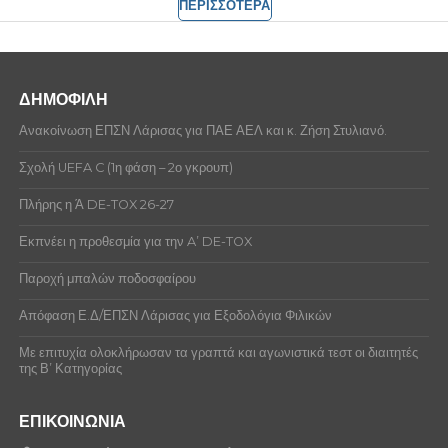
ΠΕΡΙΣΣΟΤΕΡΑ
ΔΗΜΟΦΙΛΗ
Ανακοίνωση ΕΠΣΝ Λάρισας για ΠΑΕ ΑΕΛ και κ. Ζήση Στυλιανό.
Σχολή UEFA C (1η φάση – 2ο γκρουπ)
Πλήρης η Ά DE-TOX 26-27
Εκπνέει η προθεσμία για την A’ DE-TOX
Παροχή μπαλών ποδοσφαίρου
Απόφαση Ε.Δ/ΕΠΣΝ Λάρισας για Εξοδολόγια Φιλικών
Με επιτυχία ολοκλήρωσαν τα γραπτά και αγωνιστικά τεστ οι διαιτητές
της Β’ Κατηγορίας
ΕΠΙΚΟΙΝΩΝΙΑ