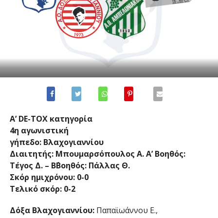
Α’ DE-TOX κατηγορία
4η αγωνιστική
γήπεδο: Βλαχογιαννίου
Διαιτητής: Μπουμαρσόπουλος Α. Α’ Βοηθός:
Τέγος Δ. – Β΄Βοηθός: Πάλλας Θ.
Σκόρ ημιχρόνου: 0-0
Τελικό σκόρ: 0-2
Δόξα Βλαχογιαννίου:
Παπαϊωάννου Ε.,