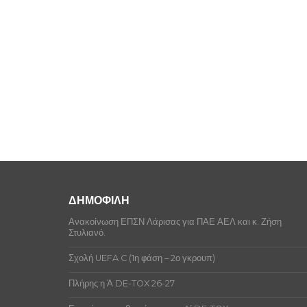
ΔΗΜΟΦΙΛΗ
Ανακοίνωση ΕΠΣΝ Λάρισας για ΠΑΕ ΑΕΛ και κ. Ζήση
Στυλιανό.
Σχολή UEFA C (1η φάση – 2ο γκρουπ)
Πλήρης η Ά DE-TOX 26-27