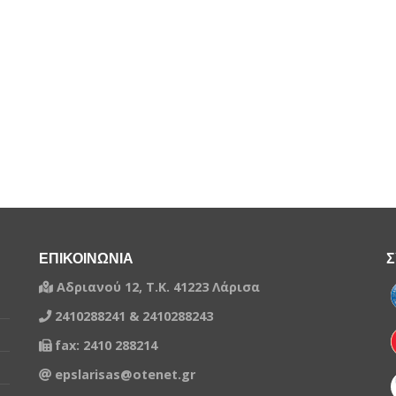
ΕΠΙΚΟΙΝΩΝΙΑ
Σ
Αδριανού 12, Τ.Κ. 41223 Λάρισα
2410288241 & 2410288243
fax: 2410 288214
epslarisas@otenet.gr