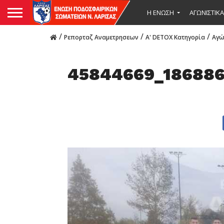
Η ΕΝΩΣΗ
ΑΓΩΝΙΣΤΙΚΑ
/
/
/
Ρεπορταζ Αναμετρησεων
Α' DETOX Κατηγορία
Αγώ
45844669_186886