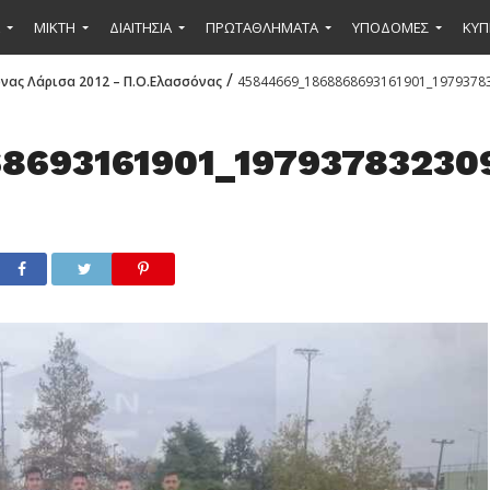
ΜΙΚΤΉ
ΔΙΑΙΤΗΣΙΑ
ΠΡΩΤΑΘΛΗΜΑΤΑ
ΥΠΟΔΟΜΕΣ
ΚΥΠ
/
νας Λάρισα 2012 – Π.Ο.Ελασσόνας
45844669_1868868693161901_1979378
8693161901_19793783230