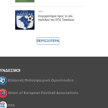
ΝΕΑ
Συγχαρητήρια προς το νέο
πρόεδρο της ΕΠΣ Τρικάλων
ΠΕΡΙΣΣΟΤΕΡΑ
ΥΝΔΕΣΜΟΙ
Ε
λληνική
Π
οδοσφαιρική
Ο
μοσπονδία
U
nion of
E
uropean
F
ootball
A
ssociations
FIFA