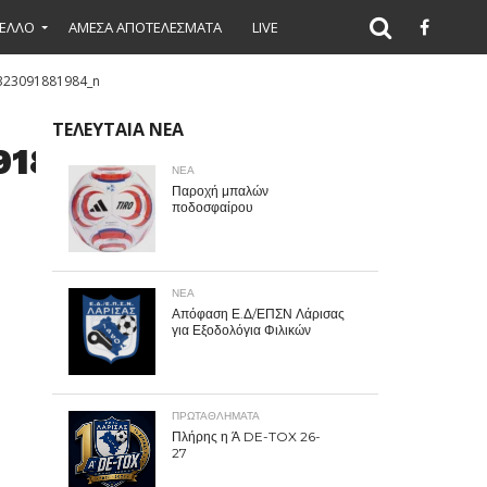
ΕΛΛΟ
ΑΜΕΣΑ ΑΠΟΤΕΛΕΣΜΑΤΑ
LIVE
323091881984_n
ΤΕΛΕΥΤΑΙΑ ΝΕΑ
91881984_n
ΝΕΑ
Παροχή μπαλών
ποδοσφαίρου
ΝΕΑ
Απόφαση Ε.Δ/ΕΠΣΝ Λάρισας
για Εξοδολόγια Φιλικών
ΠΡΩΤΑΘΛΉΜΑΤΑ
Πλήρης η Ά DE-TOX 26-
27