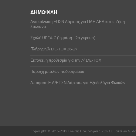
ΔΗΜΟΦΙΛΗ
Ανακοίνωση ΕΠΣΝ Λάρισας για ΠΑΕ ΑΕΛ και κ. Ζήση
Στυλιανό.
Σχολή UEFA C (1η φάση – 2ο γκρουπ)
Πλήρης η Ά DE-TOX 26-27
Εκπνέει η προθεσμία για την A’ DE-TOX
Παροχή μπαλών ποδοσφαίρου
Απόφαση Ε.Δ/ΕΠΣΝ Λάρισας για Εξοδολόγια Φιλικών
Copyright © 2015-2019 Ένωση Ποδοσφαιρικών Σωματείων Ν. Λ