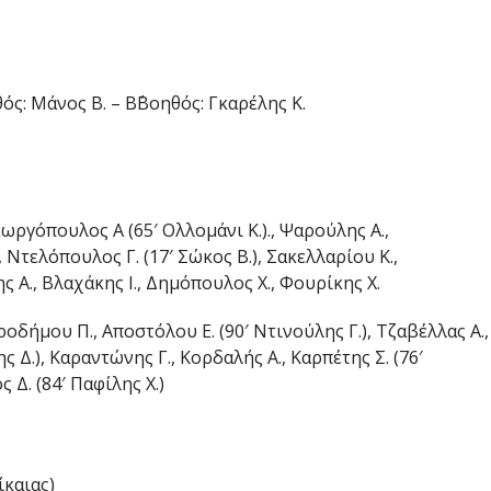
ς: Μάνος Β. – Β΄Βοηθός: Γκαρέλης Κ.
εωργόπουλος Α (65′ Ολλομάνι Κ.)., Ψαρούλης Α.,
 Ντελόπουλος Γ. (17′ Σώκος Β.), Σακελλαρίου Κ.,
ς Α., Βλαχάκης Ι., Δημόπουλος Χ., Φουρίκης Χ.
ροδήμου Π., Αποστόλου Ε. (90′ Ντινούλης Γ.), Τζαβέλλας Α.,
ς Δ.), Καραντώνης Γ., Κορδαλής Α., Καρπέτης Σ. (76′
 Δ. (84′ Παφίλης Χ.)
ίκαιας)