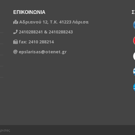
ΕΠΙΚΟΙΝΩΝΙΑ
Σ
Αδριανού 12, Τ.Κ. 41223 Λάρισα
2410288241 & 2410288243
fax: 2410 288214
epslarisas@otenet.gr
άρισας