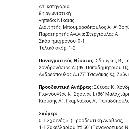
Α1′ κατηγορία
8η αγωνιστική
γήπεδο: Νίκαιας
Διαιτητής: Μπουμαρσόπουλος Α. Α’ Βοηθό
Παρατηρητής Αγώνα: Στεργιούλας Α.
Σκόρ ημιχρόνου: 0-1
Τελικό σκόρ: 1-2
Παναγροτικός Νίκαιας:
Σδούγκας Β., Γ
Χονδρονάσιος Δ. (49′ Παπαδημητρίου Π.),
Ανδρεόπουλος Δ. (77′ Τσανάκας Χ.), Ζιώνη
Προοδευτική Ανάβρας:
Ξύτσας Κ., Χονδ
Γιαννουλέας Κ., Σχοινάς Ι. (86′ Μαλαχτάρη
Κιούσης Α.), Γκαρλιάκος Α., Παπαδόπουλος
Σκόρερ:
0-1 Σχοινάς 3′ (Προοδευτική Ανάβρας)
1-1 Σακελλαρίου (π) 60′ (Παναγροτικός Ν