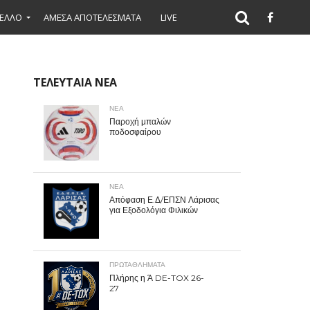
ΕΛΛΟ
ΑΜΕΣΑ ΑΠΟΤΕΛΕΣΜΑΤΑ
LIVE
ΤΕΛΕΥΤΑΙΑ ΝΕΑ
ΝΕΑ
Παροχή μπαλών
ποδοσφαίρου
ΝΕΑ
Απόφαση Ε.Δ/ΕΠΣΝ Λάρισας
για Εξοδολόγια Φιλικών
ΠΡΩΤΑΘΛΉΜΑΤΑ
Πλήρης η Ά DE-TOX 26-
27