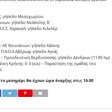
ας: γήπεδο Μεσοχωρίου
όννων: γήπεδο Νεάπολης Β΄
Α.Ε.Σ. Χαραυγή: γήπεδο Κιλελέρ
– ΑΕ Βουναίνων: γήπεδο Χάλκης
 Π.Α.Ο.Λ.Αβέρωφ: γήπεδο Αγιάς
 – Προοδευτική Βερδιούσσας: γήπεδο Δένδρων (11.00 πμ)
ίκη Κρήνης: 0-3 (α.α.) – Παραίτηση της ομάδας του
α
το μεσημέρι θα έχουν ώρα έναρξης στις 16.00