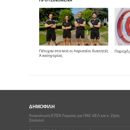
ΠΡΟΤΕΙΝΟΜΕΝΑ
Πέτυχαν στα test οι Λαρισαίοι διαιτητές
Παροχή
Ά κατηγορίας
ΔΗΜΟΦΙΛΗ
Ανακοίνωση ΕΠΣΝ Λάρισας για ΠΑΕ ΑΕΛ και κ. Ζήση
Στυλιανό.