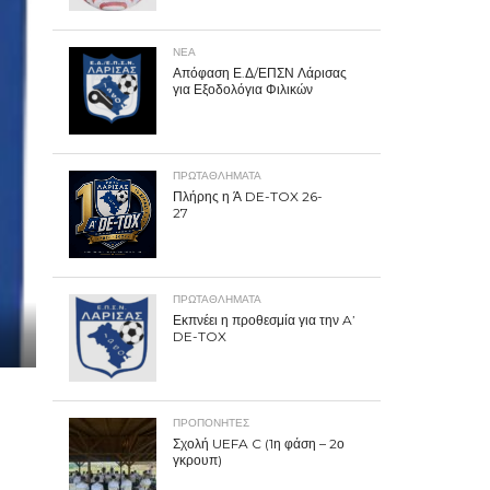
ΝΕΑ
Απόφαση Ε.Δ/ΕΠΣΝ Λάρισας
για Εξοδολόγια Φιλικών
ΠΡΩΤΑΘΛΉΜΑΤΑ
Πλήρης η Ά DE-TOX 26-
27
ΠΡΩΤΑΘΛΉΜΑΤΑ
Εκπνέει η προθεσμία για την A’
DE-TOX
ΠΡΟΠΟΝΗΤΈΣ
Σχολή UEFA C (1η φάση – 2ο
γκρουπ)