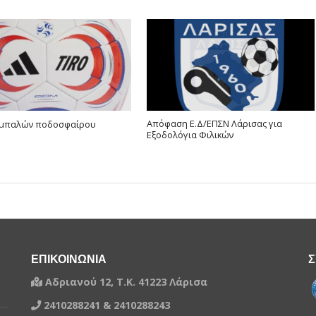
Απόφαση Ε.Δ/ΕΠΣΝ Λάρισας για
 μπαλών ποδοσφαίρου
Εξοδολόγια Φιλικών
ΕΠΙΚΟΙΝΩΝΙΑ
Σ
Αδριανού 12, Τ.Κ. 41223 Λάρισα
2410288241 & 2410288243