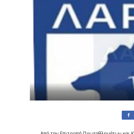
Από την Επιτροπή Πρωταθλημάτων και Κ