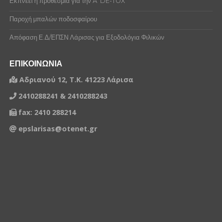
Εκπνέει η προθεσμία για την A’ DE-TOX
Παροχή μπαλών ποδοσφαίρου
Απόφαση Ε.Δ/ΕΠΣΝ Λάρισας για Εξοδολόγια Φιλικών
ΕΠΙΚΟΙΝΩΝΙΑ
Αδριανού 12, Τ.Κ. 41223 Λάρισα
2410288241 & 2410288243
fax: 2410 288214
epslarisas@otenet.gr