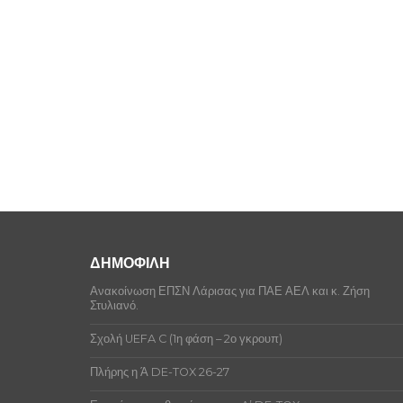
ΔΗΜΟΦΙΛΗ
Ανακοίνωση ΕΠΣΝ Λάρισας για ΠΑΕ ΑΕΛ και κ. Ζήση
Στυλιανό.
Σχολή UEFA C (1η φάση – 2ο γκρουπ)
Πλήρης η Ά DE-TOX 26-27