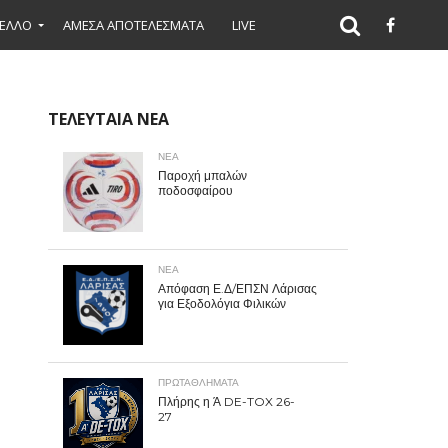
ΕΛΛΟ
ΑΜΕΣΑ ΑΠΟΤΕΛΕΣΜΑΤΑ
LIVE
ΤΕΛΕΥΤΑΙΑ ΝΕΑ
ΝΕΑ
Παροχή μπαλών
ποδοσφαίρου
ΝΕΑ
Απόφαση Ε.Δ/ΕΠΣΝ Λάρισας
για Εξοδολόγια Φιλικών
ΠΡΩΤΑΘΛΉΜΑΤΑ
Πλήρης η Ά DE-TOX 26-
27