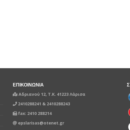
ΕΠΙΚΟΙΝΩΝΙΑ
Σ
Αδριανού 12, Τ.Κ. 41223 Λάρισα
2410288241 & 2410288243
fax: 2410 288214
epslarisas@otenet.gr