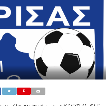
ρισας, όλοι οι ανδρικοί αγώνες σε Α’ DETOX, Α1′, Β’ & Γ’