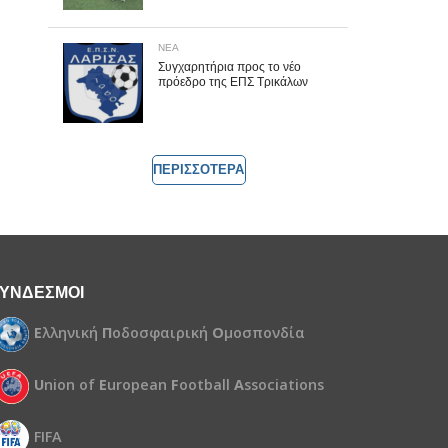
ΝΕΑ
Συγχαρητήρια προς το νέο
πρόεδρο της ΕΠΣ Τρικάλων
ΠΕΡΙΣΣΟΤΕΡΑ
ΥΝΔΕΣΜΟΙ
Ε
λληνική
Π
οδοσφαιρική
Ο
μοσπονδία
U
nion of
E
uropean
F
ootball
A
ssociations
FIFA