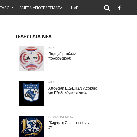
ΕΛΛΟ
ΑΜΕΣΑ ΑΠΟΤΕΛΕΣΜΑΤΑ
LIVE
ΤΕΛΕΥΤΑΙΑ ΝΕΑ
ΝΕΑ
Παροχή μπαλών
ποδοσφαίρου
ΝΕΑ
Απόφαση Ε.Δ/ΕΠΣΝ Λάρισας
για Εξοδολόγια Φιλικών
ΠΡΩΤΑΘΛΉΜΑΤΑ
Πλήρης η Ά DE-TOX 26-
27