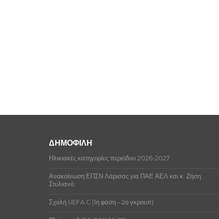
ΔΗΜΟΦΙΛΗ
Ηλικιακές κατηγορίες περιόδου 2026-2027
Ανακοίνωση ΕΠΣΝ Λάρισας για ΠΑΕ ΑΕΛ και κ. Ζήση
Στυλιανό.
Σχολή UEFA C (1η φάση – 2ο γκρουπ)