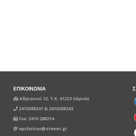
ΕΠΙΚΟΙΝΩΝΙΑ
Σ
Αδριανού 12, Τ.Κ. 41223 Λάρισα
2410288241 & 2410288243
fax: 2410 288214
epslarisas@otenet.gr