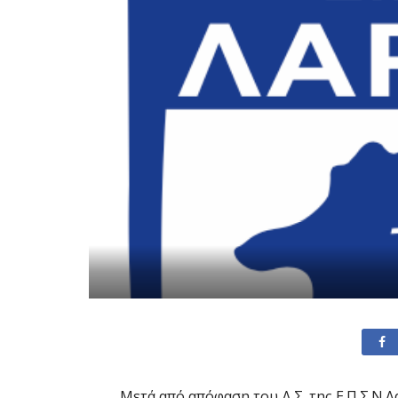
Μετά από απόφαση του Δ.Σ. της Ε.Π.Σ.Ν.Λά