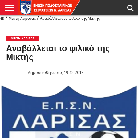
/
/
Μικτη Λαρισας
Αναβάλλεται το φιλικό της Μικτής
Η
ΕΝΩΣΗ
ΑΓΩΝΙΣΤΙΚΑ
ΜΙΚΤΉ
ΔΙΑΙΤΗΣΙΑ
ΠΡΩΤΑΘΛΗΜΑΤΑ
ΥΠΟΔΟΜΕΣ
ΚΥΠΕΛΛΟ
ΑΜΕΣΑ
LIVE
ΝΕΑ
ΠΡΩΤΑΘΛΗΜΑΤΑ
ΚΥΠΕΛΛΟ
ΥΠΟΔΟΜΕΣ
ΠΕΙΘΑΡΧΙΚΟ
ΜΙΚΤΗ
ΠΑΡΑΤΗΡΗΤΕΣ
ΠΡΟΠΟΝΗΤΕΣ
ΔΙΑΙΤΗΤΕΣ
VIDEO
ΓΕΝΙΚΑ
ΑΦΙΕΡΩΜΑΤΑ
ΕΚΔΗΛΩΣΕΙΣ
ΕΠΙΚΟΙΝΩΝΙΑ
ΑΠΟΤΕΛΕΣΜΑΤΑ
ΛΑΡΙΣΑΣ
ΜΙΚΤΗ ΛΑΡΙΣΑΣ
Αναβάλλεται το φιλικό της
Μικτής
Δημοσιεύθηκε στις
19-12-2018