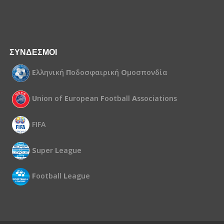
ΣΥΝΔΕΣΜΟΙ
Ε
λληνική
Π
οδοσφαιρική
Ο
μοσπονδία
U
nion of
E
uropean
F
ootball
A
ssociations
FIFA
S
uper
L
eague
F
ootball
L
eague