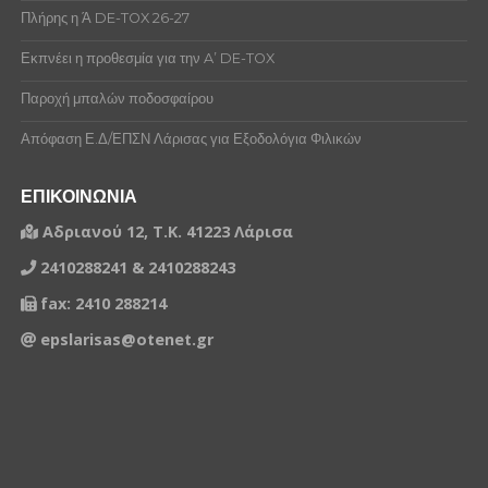
Πλήρης η Ά DE-TOX 26-27
Εκπνέει η προθεσμία για την A’ DE-TOX
Παροχή μπαλών ποδοσφαίρου
Απόφαση Ε.Δ/ΕΠΣΝ Λάρισας για Εξοδολόγια Φιλικών
ΕΠΙΚΟΙΝΩΝΙΑ
Αδριανού 12, Τ.Κ. 41223 Λάρισα
2410288241 & 2410288243
fax: 2410 288214
epslarisas@otenet.gr