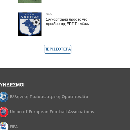
ΝΕΑ
Συγχαρητήρια προς το νέο
πρόεδρο της ΕΠΣ Τρικάλων
ΠΕΡΙΣΣΟΤΕΡΑ
ΥΝΔΕΣΜΟΙ
Ε
λληνική
Π
οδοσφαιρική
Ο
μοσπονδία
U
nion of
E
uropean
F
ootball
A
ssociations
FIFA