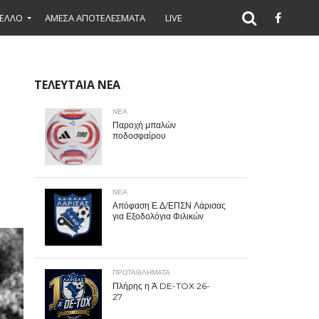
ΕΛΛΟ
ΑΜΕΣΑ ΑΠΟΤΕΛΕΣΜΑΤΑ
LIVE
ΤΕΛΕΥΤΑΙΑ ΝΕΑ
ΝΕΑ
Παροχή μπαλών
ποδοσφαίρου
ΝΕΑ
Απόφαση Ε.Δ/ΕΠΣΝ Λάρισας
για Εξοδολόγια Φιλικών
ΠΡΩΤΑΘΛΉΜΑΤΑ
Πλήρης η Ά DE-TOX 26-
27