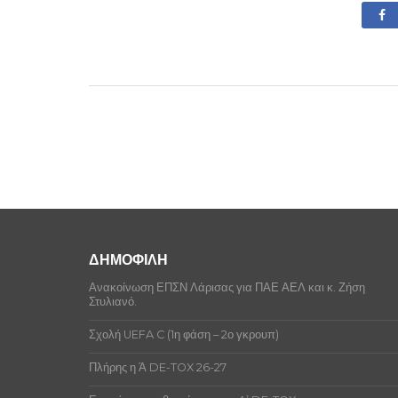
ΔΗΜΟΦΙΛΗ
Ανακοίνωση ΕΠΣΝ Λάρισας για ΠΑΕ ΑΕΛ και κ. Ζήση
Στυλιανό.
Σχολή UEFA C (1η φάση – 2ο γκρουπ)
Πλήρης η Ά DE-TOX 26-27