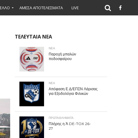
ΕΛΛΟ
ΑΜΕΣΑ ΑΠΟΤΕΛΕΣΜΑΤΑ
LIVE
ΤΕΛΕΥΤΑΙΑ ΝΕΑ
ΝΕΑ
Παροχή μπαλών
ποδοσφαίρου
ΝΕΑ
Απόφαση Ε.Δ/ΕΠΣΝ Λάρισας
για Εξοδολόγια Φιλικών
ΠΡΩΤΑΘΛΉΜΑΤΑ
Πλήρης η Ά DE-TOX 26-
27