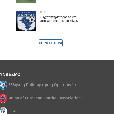
ΝΕΑ
Συγχαρητήρια προς το νέο
πρόεδρο της ΕΠΣ Τρικάλων
ΠΕΡΙΣΣΟΤΕΡΑ
ΥΝΔΕΣΜΟΙ
Ε
λληνική
Π
οδοσφαιρική
Ο
μοσπονδία
U
nion of
E
uropean
F
ootball
A
ssociations
FIFA