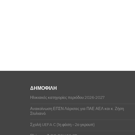
ΔΗΜΟΦΙΛΗ
Ηλικιακές κατηγορίες περιόδου 2026-2027
Ανακοίνωση ΕΠΣΝ Λάρισας για ΠΑΕ ΑΕΛ και κ. Ζήση
Στυλιανό.
Σχολή UEFA C (1η φάση – 2ο γκρουπ)