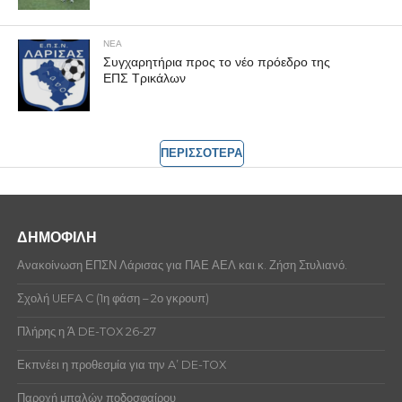
ΝΕΑ
Συγχαρητήρια προς το νέο πρόεδρο της
ΕΠΣ Τρικάλων
ΠΕΡΙΣΣΟΤΕΡΑ
ΔΗΜΟΦΙΛΗ
Ανακοίνωση ΕΠΣΝ Λάρισας για ΠΑΕ ΑΕΛ και κ. Ζήση Στυλιανό.
Σχολή UEFA C (1η φάση – 2ο γκρουπ)
Πλήρης η Ά DE-TOX 26-27
Εκπνέει η προθεσμία για την A’ DE-TOX
Παροχή μπαλών ποδοσφαίρου