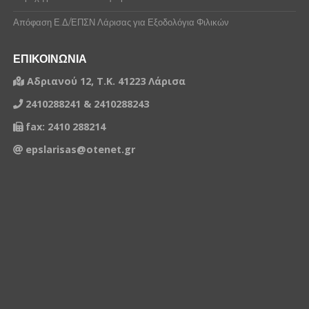
Απόφαση Ε.Δ/ΕΠΣΝ Λάρισας για Εξοδολόγια Φιλικών
ΕΠΙΚΟΙΝΩΝΙΑ
Αδριανού 12, Τ.Κ. 41223 Λάρισα
2410288241 & 2410288243
fax: 2410 288214
epslarisas@otenet.gr