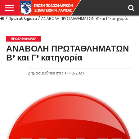
/
/
Πρωταθλήματα
ΑΝΑΒΟΛΗ ΠΡΩΤΑΘΛΗΜΑΤΩΝ Β’ και Γ’ κατηγορία
Η
ΕΝΩΣΗ
ΑΓΩΝΙΣΤΙΚΑ
ΜΙΚΤΉ
ΔΙΑΙΤΗΣΙΑ
ΠΡΩΤΑΘΛΗΜΑΤΑ
ΥΠΟΔΟΜΕΣ
ΚΥΠΕΛΛΟ
ΑΜΕΣΑ
LIVE
ΝΕΑ
ΠΡΩΤΑΘΛΗΜΑΤΑ
ΚΥΠΕΛΛΟ
ΥΠΟΔΟΜΕΣ
ΠΕΙΘΑΡΧΙΚΟ
ΜΙΚΤΗ
ΠΑΡΑΤΗΡΗΤΕΣ
ΠΡΟΠΟΝΗΤΕΣ
ΔΙΑΙΤΗΤΕΣ
VIDEO
ΓΕΝΙΚΑ
ΑΦΙΕΡΩΜΑΤΑ
ΕΚΔΗΛΩΣΕΙΣ
ΕΠΙΚΟΙΝΩΝΙΑ
ΑΠΟΤΕΛΕΣΜΑΤΑ
ΛΑΡΙΣΑΣ
ΠΡΩΤΑΘΛΉΜΑΤΑ
ΑΝΑΒΟΛΗ ΠΡΩΤΑΘΛΗΜΑΤΩΝ
Β’ και Γ’ κατηγορία
Δημοσιεύθηκε στις
11-12-2021