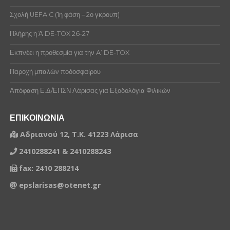
Σχολή UEFA C (1η φάση – 2ο γκρουπ)
Πλήρης η Ά DE-TOX 26-27
Εκπνέει η προθεσμία για την A’ DE-TOX
Παροχή μπαλών ποδοσφαίρου
Απόφαση Ε.Δ/ΕΠΣΝ Λάρισας για Εξοδολόγια Φιλικών
ΕΠΙΚΟΙΝΩΝΙΑ
Αδριανού 12, Τ.Κ. 41223 Λάρισα
2410288241 & 2410288243
fax: 2410 288214
epslarisas@otenet.gr