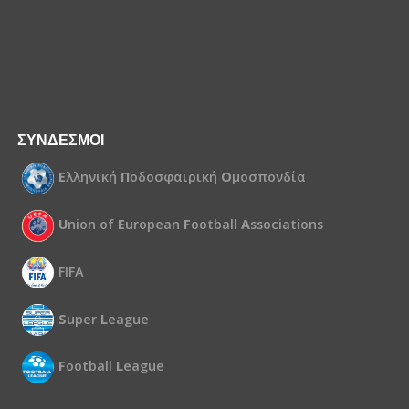
ΣΥΝΔΕΣΜΟΙ
Ε
λληνική
Π
οδοσφαιρική
Ο
μοσπονδία
U
nion of
E
uropean
F
ootball
A
ssociations
FIFA
S
uper
L
eague
F
ootball
L
eague