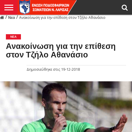
/
/
Νεα
Ανακοίνωση για την επίθεση στον Τζήλο Αθανάσιο
Η
ΕΝΩΣΗ
ΑΓΩΝΙΣΤΙΚΑ
ΜΙΚΤΉ
ΔΙΑΙΤΗΣΙΑ
ΠΡΩΤΑΘΛΗΜΑΤΑ
ΥΠΟΔΟΜΕΣ
ΚΥΠΕΛΛΟ
ΑΜΕΣΑ
LIVE
ΝΕΑ
ΠΡΩΤΑΘΛΗΜΑΤΑ
ΚΥΠΕΛΛΟ
ΥΠΟΔΟΜΕΣ
ΠΕΙΘΑΡΧΙΚΟ
ΜΙΚΤΗ
ΠΑΡΑΤΗΡΗΤΕΣ
ΠΡΟΠΟΝΗΤΕΣ
ΔΙΑΙΤΗΤΕΣ
VIDEO
ΓΕΝΙΚΑ
ΑΦΙΕΡΩΜΑΤΑ
ΕΚΔΗΛΩΣΕΙΣ
ΕΠΙΚΟΙΝΩΝΙΑ
ΑΠΟΤΕΛΕΣΜΑΤΑ
ΛΑΡΙΣΑΣ
ΝΕΑ
Ανακοίνωση για την επίθεση
στον Τζήλο Αθανάσιο
Δημοσιεύθηκε στις
19-12-2018