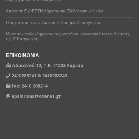
Απόφαση Ε.Δ/ΕΠΣΝ Λάρισας για Εξοδολόγια Φιλικών
Πέτυχαν στα test οι Λαρισαίοι διαιτητές Ά κατηγορίας
Με επιτυχία ολοκλήρωσαν τα γραπτά και αγωνιστικά τεστ οι διαιτητές
της Β’ Κατηγορίας
ΕΠΙΚΟΙΝΩΝΙΑ
Αδριανού 12, Τ.Κ. 41223 Λάρισα
2410288241 & 2410288243
fax: 2410 288214
epslarisas@otenet.gr