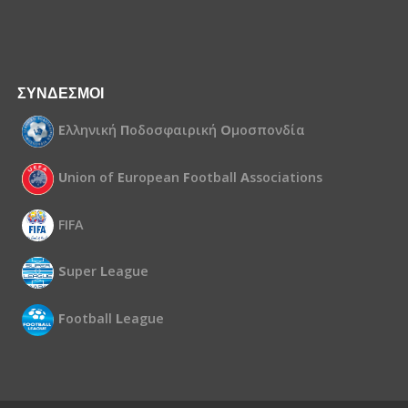
ΣΥΝΔΕΣΜΟΙ
Ε
λληνική
Π
οδοσφαιρική
Ο
μοσπονδία
U
nion of
E
uropean
F
ootball
A
ssociations
FIFA
S
uper
L
eague
F
ootball
L
eague