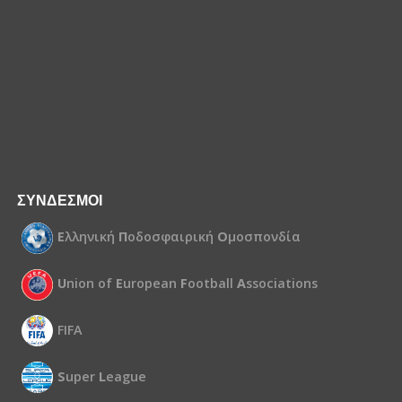
ΣΥΝΔΕΣΜΟΙ
Ε
λληνική
Π
οδοσφαιρική
Ο
μοσπονδία
U
nion of
E
uropean
F
ootball
A
ssociations
FIFA
S
uper
L
eague