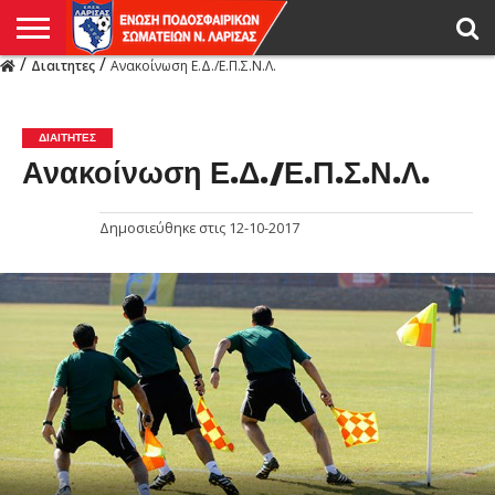
/
/
Διαιτητες
Ανακοίνωση Ε.Δ./Ε.Π.Σ.Ν.Λ.
Η
ΕΝΩΣΗ
ΑΓΩΝΙΣΤΙΚΑ
ΜΙΚΤΉ
ΔΙΑΙΤΗΣΙΑ
ΠΡΩΤΑΘΛΗΜΑΤΑ
ΥΠΟΔΟΜΕΣ
ΚΥΠΕΛΛΟ
ΑΜΕΣΑ
LIVE
ΝΕΑ
ΠΡΩΤΑΘΛΗΜΑΤΑ
ΚΥΠΕΛΛΟ
ΥΠΟΔΟΜΕΣ
ΠΕΙΘΑΡΧΙΚΟ
ΜΙΚΤΗ
ΠΑΡΑΤΗΡΗΤΕΣ
ΠΡΟΠΟΝΗΤΕΣ
ΔΙΑΙΤΗΤΕΣ
VIDEO
ΓΕΝΙΚΑ
ΑΦΙΕΡΩΜΑΤΑ
ΕΚΔΗΛΩΣΕΙΣ
ΕΠΙΚΟΙΝΩΝΙΑ
ΑΠΟΤΕΛΕΣΜΑΤΑ
ΛΑΡΙΣΑΣ
ΔΙΑΙΤΗΤΕΣ
Ανακοίνωση Ε.Δ./Ε.Π.Σ.Ν.Λ.
Δημοσιεύθηκε στις
12-10-2017