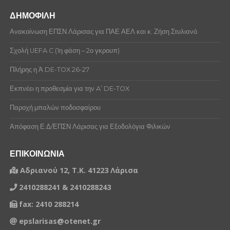
ΔΗΜΟΦΙΛΗ
Ανακοίνωση ΕΠΣΝ Λάρισας για ΠΑΕ ΑΕΛ και κ. Ζήση Στυλιανό.
Σχολή UEFA C (1η φάση – 2ο γκρουπ)
Πλήρης η Ά DE-TOX 26-27
Εκπνέει η προθεσμία για την A’ DE-TOX
Παροχή μπαλών ποδοσφαίρου
Απόφαση Ε.Δ/ΕΠΣΝ Λάρισας για Εξοδολόγια Φιλικών
ΕΠΙΚΟΙΝΩΝΙΑ
Αδριανού 12, Τ.Κ. 41223 Λάρισα
2410288241 & 2410288243
fax: 2410 288214
epslarisas@otenet.gr