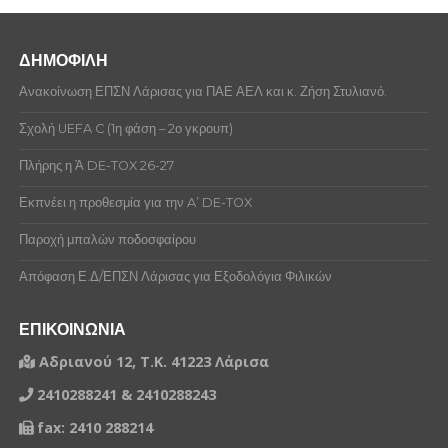
ΔΗΜΟΦΙΛΗ
Ανακοίνωση ΕΠΣΝ Λάρισας για ΠΑΕ ΑΕΛ και κ. Ζήση Στυλιανό.
Σχολή UEFA C (1η φάση – 2ο γκρουπ)
Πλήρης η Ά DE-TOX 26-27
Εκπνέει η προθεσμία για την A’ DE-TOX
Παροχή μπαλών ποδοσφαίρου
Απόφαση Ε.Δ/ΕΠΣΝ Λάρισας για Εξοδολόγια Φιλικών
ΕΠΙΚΟΙΝΩΝΙΑ
Αδριανού 12, Τ.Κ. 41223 Λάρισα
2410288241 & 2410288243
fax: 2410 288214