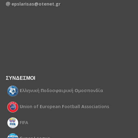
epslarisas@otenet.gr
ΣΥΝΔΕΣΜΟΙ
Ε
λληνική
Π
οδοσφαιρική
Ο
μοσπονδία
U
nion of
E
uropean
F
ootball
A
ssociations
FIFA