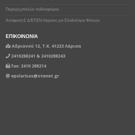
Παροχή μπαλών ποδοσφαίρου
Απόφαση Ε.Δ/ΕΠΣΝ Λάρισας για Εξοδολόγια Φιλικών
ΕΠΙΚΟΙΝΩΝΙΑ
Αδριανού 12, Τ.Κ. 41223 Λάρισα
2410288241 & 2410288243
fax: 2410 288214
epslarisas@otenet.gr