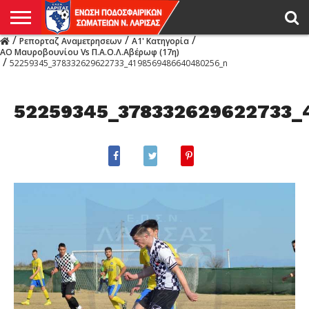
/
/
/
Ρεπορταζ Αναμετρησεων
Α1' Κατηγορία
Η
ΑΟ Μαυροβουνίου Vs Π.Α.Ο.Λ.Αβέρωφ (17η)
ΕΝΩΣΗ
ΑΓΩΝΙΣΤΙΚΑ
ΜΙΚΤΉ
ΔΙΑΙΤΗΣΙΑ
ΠΡΩΤΑΘΛΗΜΑΤΑ
ΥΠΟΔΟΜΕΣ
ΚΥΠΕΛΛΟ
ΑΜΕΣΑ
LIVE
ΝΕΑ
ΠΡΩΤΑΘΛΗΜΑΤΑ
ΚΥΠΕΛΛΟ
ΥΠΟΔΟΜΕΣ
ΠΕΙΘΑΡΧΙΚΟ
ΜΙΚΤΗ
ΠΑΡΑΤΗΡΗΤΕΣ
ΠΡΟΠΟΝΗΤΕΣ
ΔΙΑΙΤΗΤΕΣ
VIDEO
ΓΕΝΙΚΑ
ΑΦΙΕΡΩΜΑΤΑ
ΕΚΔΗΛΩΣΕΙΣ
ΕΠΙΚΟΙΝΩΝΙΑ
/
52259345_378332629622733_4198569486640480256_n
ΑΠΟΤΕΛΕΣΜΑΤΑ
ΛΑΡΙΣΑΣ
52259345_378332629622733_