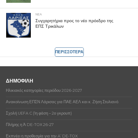
ΝΕΑ
Συγχαρητήρια προς το νέο πρόεδρο της
ΕΠΣ Τρικάλων
ΠΕΡΙΣΣΟΤΕΡΑ
ΔΗΜΟΦΙΛΗ
Ηλικιακές κατηγορίες περιόδου 2026-2027
Ανακοίνωση ΕΠΣΝ Λάρισας για ΠΑΕ ΑΕΛ και κ. Ζήση Στυλιανό.
Σχολή UEFA C (1η φάση – 2ο γκρουπ)
Πλήρης η Ά DE-TOX 26-27
Εκπνέει η προθεσμία για την A’ DE-TOX