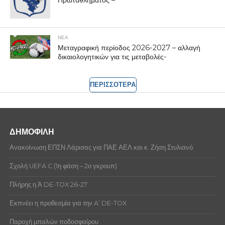
ΝΕΑ
Μεταγραφική περίοδος 2026-2027 – αλλαγή
δικαιολογητικών για τις μεταβολές-
ΠΕΡΙΣΣΟΤΕΡΑ
ΔΗΜΟΦΙΛΗ
Ανακοίνωση ΕΠΣΝ Λάρισας για ΠΑΕ ΑΕΛ και κ. Ζήση Στυλιανό.
Σχολή UEFA C (1η φάση – 2ο γκρουπ)
Πλήρης η Ά DE-TOX 26-27
Εκπνέει η προθεσμία για την A’ DE-TOX
Παροχή μπαλών ποδοσφαίρου