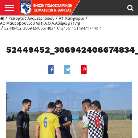
/
/
/
Ρεπορταζ Αναμετρησεων
Α1' Κατηγορία
Η
ΑΟ Μαυροβουνίου Vs Π.Α.Ο.Λ.Αβέρωφ (17η)
ΕΝΩΣΗ
ΑΓΩΝΙΣΤΙΚΑ
ΜΙΚΤΉ
ΔΙΑΙΤΗΣΙΑ
ΠΡΩΤΑΘΛΗΜΑΤΑ
ΥΠΟΔΟΜΕΣ
ΚΥΠΕΛΛΟ
ΑΜΕΣΑ
LIVE
ΝΕΑ
ΠΡΩΤΑΘΛΗΜΑΤΑ
ΚΥΠΕΛΛΟ
ΥΠΟΔΟΜΕΣ
ΠΕΙΘΑΡΧΙΚΟ
ΜΙΚΤΗ
ΠΑΡΑΤΗΡΗΤΕΣ
ΠΡΟΠΟΝΗΤΕΣ
ΔΙΑΙΤΗΤΕΣ
VIDEO
ΓΕΝΙΚΑ
ΑΦΙΕΡΩΜΑΤΑ
ΕΚΔΗΛΩΣΕΙΣ
ΕΠΙΚΟΙΝΩΝΙΑ
/
52449452_306942406674834_6124561151494717440_n
ΑΠΟΤΕΛΕΣΜΑΤΑ
ΛΑΡΙΣΑΣ
52449452_306942406674834_