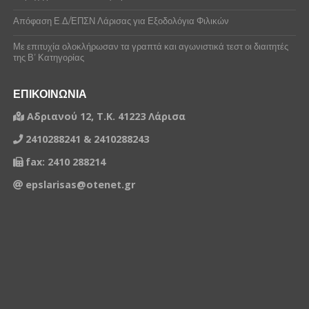
Απόφαση Ε.Δ/ΕΠΣΝ Λάρισας για Εξοδολόγια Φιλικών
Με επιτυχία ολοκλήρωσαν τα γραπτά και αγωνιστικά τεστ οι διαιτητές
της Β’ Κατηγορίας
ΕΠΙΚΟΙΝΩΝΙΑ
Αδριανού 12, Τ.Κ. 41223 Λάρισα
2410288241 & 2410288243
fax: 2410 288214
epslarisas@otenet.gr