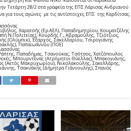
α Δημήτρη και Φώλλα Νίκο καλούνται οι παρακάτω
την Τετάρτη 28/2 στα γραφεία της ΕΠΣ Λάρισας Ανδριανού
α για τους αγώνες με τις αντίστοιχες ΕΠΣ της Καρδίτσας.
λασσόνας
οβήλος, Χαρατσής (Ερ.ΑΕΛ), Παπαδημητρίου, Κουματζέλης
πή Ν.Πολιτείας), Κουρδής Γ., Αβραμούλης, Τζιότζιος,
ής (Ολύμπικ), Έξαρχος, Σακελλαρίου, Τσιρογιάνης
ρακλής), Παπαϊωάννου (ΠΟΕ)
λασσόνας
Ράπτης, Παπαδήμας, Τσανούκας, Τσότσος, Χατζόπουλος
νεκές, Μπουρντένας (Ατρόμητοι Θύελλας), Μπακογιάνης,
ος (Αετός Μακρυχωρίου), Νικολακούλης, Σακελλάρης,
γιάννης, Τσακνάκης (Δήμητρα Γιάννουλης), Σπανός