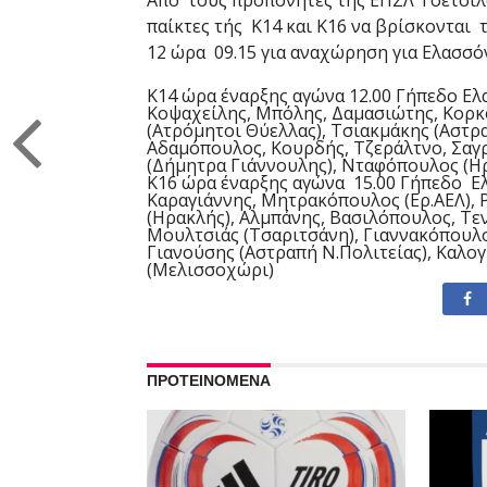
Από τους προπονητές της ΕΠΣΛ Τσέτσιλ
παίκτες τής Κ14 και Κ16 να βρίσκονται 
12 ώρα 09.15 για αναχώρηση για Ελασσόν
Κ14 ώρα έναρξης αγώνα 12.00 Γήπεδο Ε
Κοψαχείλης, Μπόλης, Δαμασιώτης, Κορκ
(Ατρόμητοι Θύελλας), Τσιακμάκης (Αστρα
Αδαμόπουλος, Κουρδής, Τζεράλτνο, Σαγρ
(Δήμητρα Γιάννουλης), Νταφόπουλος (Η
Κ16 ώρα έναρξης αγώνα 15.00 Γήπεδο Ε
Καραγιάννης, Μητρακόπουλος (Ερ.ΑΕΛ), 
(Ηρακλής), Αλμπάνης, Βασιλόπουλος, Τε
Μουλτσιάς (Τσαριτσάνη), Γιαννακόπουλ
Γιανούσης (Αστραπή Ν.Πολιτείας), Καλο
(Μελισσοχώρι)
ΠΡΟΤΕΙΝΟΜΕΝΑ