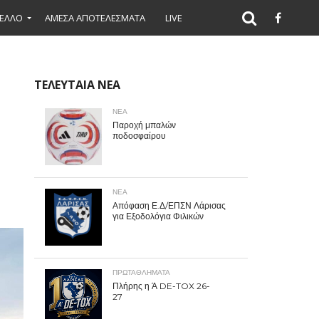
ΕΛΛΟ
ΑΜΕΣΑ ΑΠΟΤΕΛΕΣΜΑΤΑ
LIVE
ΤΕΛΕΥΤΑΙΑ ΝΕΑ
ΝΕΑ
Παροχή μπαλών
ποδοσφαίρου
ΝΕΑ
Απόφαση Ε.Δ/ΕΠΣΝ Λάρισας
για Εξοδολόγια Φιλικών
ΠΡΩΤΑΘΛΉΜΑΤΑ
Πλήρης η Ά DE-TOX 26-
27