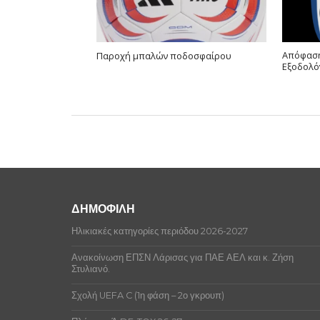
Απόφαση
Παροχή μπαλών ποδοσφαίρου
Εξοδολό
ΔΗΜΟΦΙΛΗ
Ηλικιακές κατηγορίες περιόδου 2026-2027
Ανακοίνωση ΕΠΣΝ Λάρισας για ΠΑΕ ΑΕΛ και κ. Ζήση
Στυλιανό.
Σχολή UEFA C (1η φάση – 2ο γκρουπ)