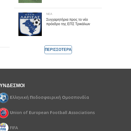
ΝΕΑ
Συγχαρητήρια προς το νέο
πρόεδρο της ΕΠΣ Τρικάλων
ΠΕΡΙΣΣΟΤΕΡΑ
ΥΝΔΕΣΜΟΙ
Ε
λληνική
Π
οδοσφαιρική
Ο
μοσπονδία
U
nion of
E
uropean
F
ootball
A
ssociations
FIFA