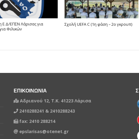
 Ε.Δ/ΕΠΣΝ Λάρισας για
Σχολή UEFA C (1η φάση – 2ο γκρουπ)
για Φιλικών
ΕΠΙΚΟΙΝΩΝΙΑ
Σ
Αδριανού 12, Τ.Κ. 41223 Λάρισα
2410288241 & 2410288243
fax: 2410 288214
epslarisas@otenet.gr