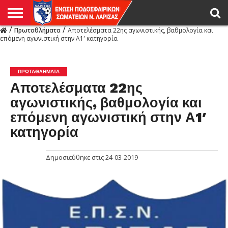
/
/
Πρωταθλήματα
Αποτελέσματα 22ης αγωνιστικής, βαθμολογία και
Η
επόμενη αγωνιστική στην Α1′ κατηγορία
ΕΝΩΣΗ
ΑΓΩΝΙΣΤΙΚΑ
ΜΙΚΤΉ
ΔΙΑΙΤΗΣΙΑ
ΠΡΩΤΑΘΛΗΜΑΤΑ
ΥΠΟΔΟΜΕΣ
ΚΥΠΕΛΛΟ
ΑΜΕΣΑ
LIVE
ΝΕΑ
ΠΡΩΤΑΘΛΗΜΑΤΑ
ΚΥΠΕΛΛΟ
ΥΠΟΔΟΜΕΣ
ΠΕΙΘΑΡΧΙΚΟ
ΜΙΚΤΗ
ΠΑΡΑΤΗΡΗΤΕΣ
ΠΡΟΠΟΝΗΤΕΣ
ΔΙΑΙΤΗΤΕΣ
VIDEO
ΓΕΝΙΚΑ
ΑΦΙΕΡΩΜΑΤΑ
ΕΚΔΗΛΩΣΕΙΣ
ΕΠΙΚΟΙΝΩΝΙΑ
ΑΠΟΤΕΛΕΣΜΑΤΑ
ΛΑΡΙΣΑΣ
ΠΡΩΤΑΘΛΉΜΑΤΑ
Αποτελέσματα 22ης
αγωνιστικής, βαθμολογία και
επόμενη αγωνιστική στην Α1′
κατηγορία
Δημοσιεύθηκε στις
24-03-2019