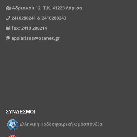
Αδριανού 12, Τ.Κ. 41223 Λάρισα
2410288241 & 2410288243
fax: 2410 288214
epslarisas@otenet.gr
ΣΥΝΔΕΣΜΟΙ
Ε
λληνική
Π
οδοσφαιρική
Ο
μοσπονδία