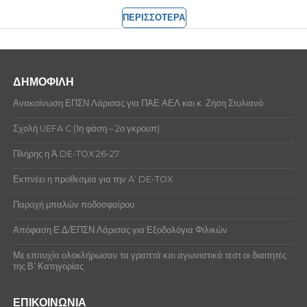
ΠΕΡΙΣΣΟΤΕΡΑ
ΔΗΜΟΦΙΛΗ
Ανακοίνωση ΕΠΣΝ Λάρισας για ΠΑΕ ΑΕΛ και κ. Ζήση Στυλιανό.
Σχολή UEFA C (1η φάση – 2ο γκρουπ)
Πλήρης η Ά DE-TOX 26-27
Εκπνέει η προθεσμία για την A’ DE-TOX
Παροχή μπαλών ποδοσφαίρου
Απόφαση Ε.Δ/ΕΠΣΝ Λάρισας για Εξοδολόγια Φιλικών
Με επιτυχία ολοκλήρωσαν τα γραπτά και αγωνιστικά τεστ οι διαιτητές
της Β’ Κατηγορίας
ΕΠΙΚΟΙΝΩΝΙΑ