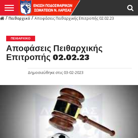
/
/
Πειθαρχικό
Αποφάσεις Πειθαρχικής Επιτροπής 02.02.23
Η
ΕΝΩΣΗ
ΑΓΩΝΙΣΤΙΚΑ
ΜΙΚΤΉ
ΔΙΑΙΤΗΣΙΑ
ΠΡΩΤΑΘΛΗΜΑΤΑ
ΥΠΟΔΟΜΕΣ
ΚΥΠΕΛΛΟ
ΑΜΕΣΑ
LIVE
ΝΕΑ
ΠΡΩΤΑΘΛΗΜΑΤΑ
ΚΥΠΕΛΛΟ
ΥΠΟΔΟΜΕΣ
ΠΕΙΘΑΡΧΙΚΟ
ΜΙΚΤΗ
ΠΑΡΑΤΗΡΗΤΕΣ
ΠΡΟΠΟΝΗΤΕΣ
ΔΙΑΙΤΗΤΕΣ
VIDEO
ΓΕΝΙΚΑ
ΑΦΙΕΡΩΜΑΤΑ
ΕΚΔΗΛΩΣΕΙΣ
ΕΠΙΚΟΙΝΩΝΙΑ
ΑΠΟΤΕΛΕΣΜΑΤΑ
ΛΑΡΙΣΑΣ
ΠΕΙΘΑΡΧΙΚΌ
Αποφάσεις Πειθαρχικής
Επιτροπής 02.02.23
Δημοσιεύθηκε στις
03-02-2023