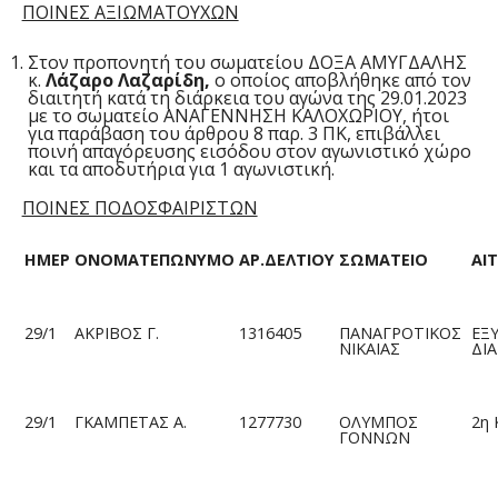
ΠΟΙΝΕΣ ΑΞΙΩΜΑΤΟΥΧΩΝ
Στον προπονητή του σωματείου ΔΟΞΑ ΑΜΥΓΔΑΛΗΣ
κ.
Λάζαρο Λαζαρίδη,
ο οποίος αποβλήθηκε από τον
διαιτητή κατά τη διάρκεια του αγώνα της 29.01.2023
με το σωματείο ΑΝΑΓΕΝΝΗΣΗ ΚΑΛΟΧΩΡΙΟΥ, ήτοι
για παράβαση του άρθρου 8 παρ. 3 ΠΚ, επιβάλλει
ποινή απαγόρευσης εισόδου στον αγωνιστικό χώρο
και τα αποδυτήρια για 1 αγωνιστική.
ΠΟΙΝΕΣ ΠΟΔΟΣΦΑΙΡΙΣΤΩΝ
ΗΜΕΡ
ΟΝΟΜΑΤΕΠΩΝΥΜΟ
ΑΡ.ΔΕΛΤΙΟΥ
ΣΩΜΑΤΕΙΟ
ΑΙ
29/1
ΑΚΡΙΒΟΣ Γ.
1316405
ΠΑΝΑΓΡΟΤΙΚΟΣ
ΕΞ
ΝΙΚΑΙΑΣ
ΔΙ
29/1
ΓΚΑΜΠΕΤΑΣ Α.
1277730
ΟΛΥΜΠΟΣ
2η 
ΓΟΝΝΩΝ