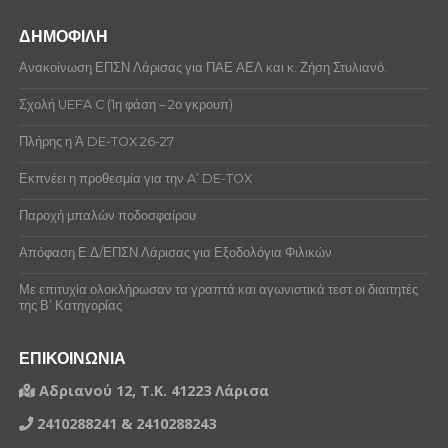
ΔΗΜΟΦΙΛΗ
Ανακοίνωση ΕΠΣΝ Λάρισας για ΠΑΕ ΑΕΛ και κ. Ζήση Στυλιανό.
Σχολή UEFA C (1η φάση – 2ο γκρουπ)
Πλήρης η Ά DE-TOX 26-27
Εκπνέει η προθεσμία για την A’ DE-TOX
Παροχή μπαλών ποδοσφαίρου
Απόφαση Ε.Δ/ΕΠΣΝ Λάρισας για Εξοδολόγια Φιλικών
Με επιτυχία ολοκλήρωσαν τα γραπτά και αγωνιστικά τεστ οι διαιτητές
της Β’ Κατηγορίας
ΕΠΙΚΟΙΝΩΝΙΑ
Αδριανού 12, Τ.Κ. 41223 Λάρισα
2410288241 & 2410288243