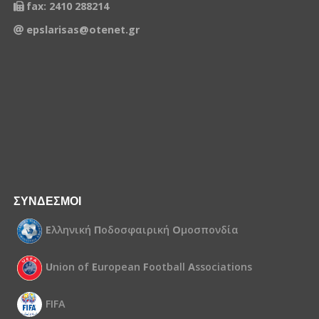
fax: 2410 288214
epslarisas@otenet.gr
ΣΥΝΔΕΣΜΟΙ
Ε
λληνική
Π
οδοσφαιρική
Ο
μοσπονδία
U
nion of
E
uropean
F
ootball
A
ssociations
FIFA