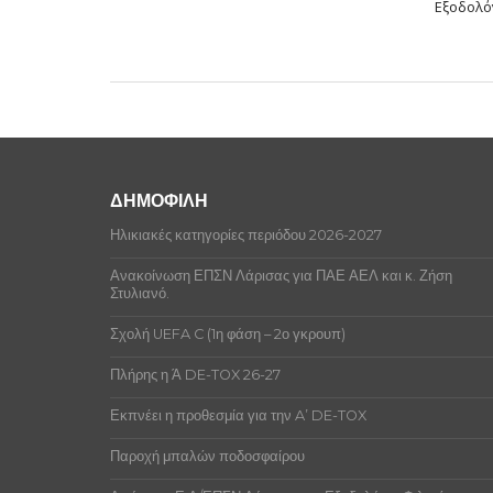
Εξοδολό
ΔΗΜΟΦΙΛΗ
Ηλικιακές κατηγορίες περιόδου 2026-2027
Ανακοίνωση ΕΠΣΝ Λάρισας για ΠΑΕ ΑΕΛ και κ. Ζήση
Στυλιανό.
Σχολή UEFA C (1η φάση – 2ο γκρουπ)
Πλήρης η Ά DE-TOX 26-27
Εκπνέει η προθεσμία για την A’ DE-TOX
Παροχή μπαλών ποδοσφαίρου