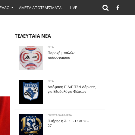
ΕΛΛΟ
ΑΜΕΣΑ ΑΠΟΤΕΛΕΣΜΑΤΑ
LIVE
ΤΕΛΕΥΤΑΙΑ ΝΕΑ
ΝΕΑ
Παροχή μπαλών
ποδοσφαίρου
ΝΕΑ
Απόφαση Ε.Δ/ΕΠΣΝ Λάρισας
για Εξοδολόγια Φιλικών
ΠΡΩΤΑΘΛΉΜΑΤΑ
Πλήρης η Ά DE-TOX 26-
27