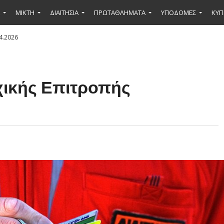
ΜΙΚΤΉ
ΔΙΑΙΤΗΣΙΑ
ΠΡΩΤΑΘΛΗΜΑΤΑ
ΥΠΟΔΟΜΕΣ
ΚΥΠ
4.2026
χικής Επιτροπής