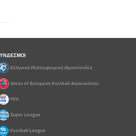
ΥΝΔΕΣΜΟΙ
Ε
λληνική
Π
οδοσφαιρική
Ο
μοσπονδία
U
nion of
E
uropean
F
ootball
A
ssociations
FIFA
S
uper
L
eague
F
ootball
L
eague