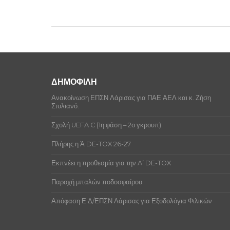
ΔΗΜΟΦΙΛΗ
Ανακοίνωση ΕΠΣΝ Λάρισας για ΠΑΕ ΑΕΛ και κ. Ζήση
Στυλιανό.
Σχολή UEFA C (1η φάση – 2ο γκρουπ)
Πλήρης η Ά DE-TOX 26-27
Εκπνέει η προθεσμία για την A’ DE-TOX
Παροχή μπαλών ποδοσφαίρου
Απόφαση Ε.Δ/ΕΠΣΝ Λάρισας για Εξοδολόγια Φιλικών