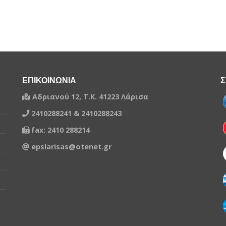
ΕΠΙΚΟΙΝΩΝΙΑ
Σ
Αδριανού 12, Τ.Κ. 41223 Λάρισα
2410288241 & 2410288243
fax: 2410 288214
epslarisas@otenet.gr