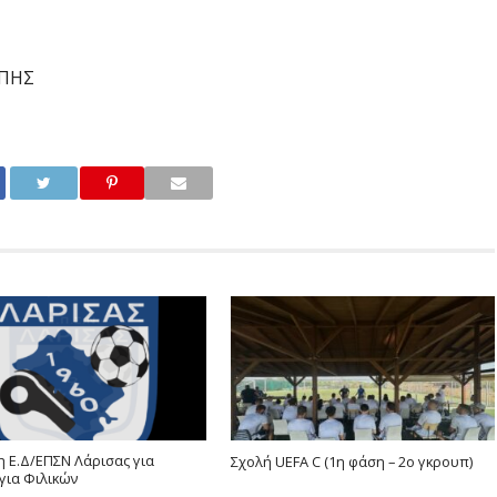
ΠΗ
Σ
 Ε.Δ/ΕΠΣΝ Λάρισας για
Σχολή UEFA C (1η φάση – 2ο γκρουπ)
για Φιλικών