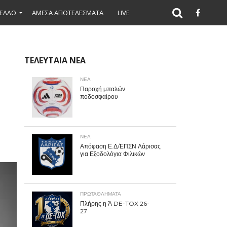
ΕΛΛΟ
ΑΜΕΣΑ ΑΠΟΤΕΛΕΣΜΑΤΑ
LIVE
ΤΕΛΕΥΤΑΙΑ ΝΕΑ
ΝΕΑ
Παροχή μπαλών
ποδοσφαίρου
ΝΕΑ
Απόφαση Ε.Δ/ΕΠΣΝ Λάρισας
για Εξοδολόγια Φιλικών
ΠΡΩΤΑΘΛΉΜΑΤΑ
Πλήρης η Ά DE-TOX 26-
27