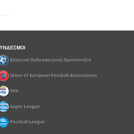
ΥΝΔΕΣΜΟΙ
Ε
λληνική
Π
οδοσφαιρική
Ο
μοσπονδία
U
nion of
E
uropean
F
ootball
A
ssociations
FIFA
S
uper
L
eague
F
ootball
L
eague