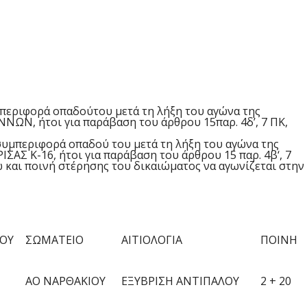
μπεριφορά
οπαδού
του
μετά τη λήξη
του αγώνα της
ΟΝΝΩΝ
, ήτοι για παράβαση του άρθρου 1
5
παρ.
4δ’,
7
ΠΚ,
συμπεριφορά
οπαδού
του
μετά τη λήξη
του αγώνα της
ΙΣΑΣ Κ-16
, ήτοι για παράβαση του άρθρου 1
5
παρ.
4
β
‘,
7
 και ποινή στέρησης του δικαιώματος να αγωνίζεται στην
ΙΟΥ
ΣΩΜΑΤΕΙΟ
ΑΙΤΙΟΛΟΓΙΑ
ΠΟΙΝΗ
ΑΟ ΝΑΡΘΑΚΙΟΥ
ΕΞΥΒΡΙΣΗ ΑΝΤΙΠΑΛΟΥ
2 + 20