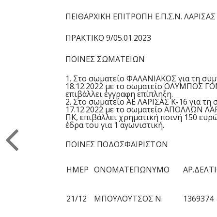
Π
ΕΙΘΑΡΧΙΚΗ ΕΠΙΤΡΟΠΗ Ε.Π.Σ.Ν. ΛΑΡΙΣΑΣ
ΠΡΑΚΤΙΚΟ
9
/
0
5
.01.
2023
ΠΟΙΝΕΣ ΣΩΜΑΤΕΙΩΝ
1.
Στο σωματείο
ΦΑΛΑΝΙΑΚΟΣ
για τη συ
1
8
.1
2
.202
2
με το σωματείο
ΟΛΥΜΠΟΣ Γ
επιβάλλει
έγγραφη επίπληξη
.
2.
Στο σωματείο
ΑΕ ΛΑΡΙΣΑΣ Κ-16
για τη
17
.1
2
.202
2
με το σωματείο
ΑΠΟΛΛΩΝ ΛΑΡ
ΠΚ, επιβάλλει
χρηματική ποινή 150 ευρώ
έδρα του για 1 αγωνιστική.
ΠΟΙΝΕΣ ΠΟΔΟΣΦΑΙΡΙΣΤΩΝ
ΗΜΕΡ
ΟΝΟΜΑΤΕΠΩΝΥΜΟ
ΑΡ.ΔΕΛΤ
21/12
ΜΠΟΥΛΟΥΤΣΟΣ Ν.
1369374