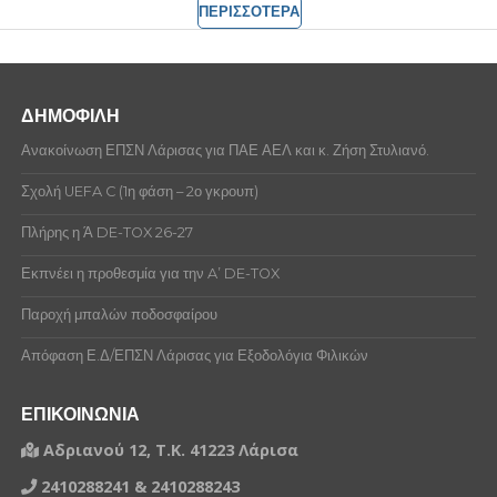
ΠΕΡΙΣΣΟΤΕΡΑ
ΔΗΜΟΦΙΛΗ
Ανακοίνωση ΕΠΣΝ Λάρισας για ΠΑΕ ΑΕΛ και κ. Ζήση Στυλιανό.
Σχολή UEFA C (1η φάση – 2ο γκρουπ)
Πλήρης η Ά DE-TOX 26-27
Εκπνέει η προθεσμία για την A’ DE-TOX
Παροχή μπαλών ποδοσφαίρου
Απόφαση Ε.Δ/ΕΠΣΝ Λάρισας για Εξοδολόγια Φιλικών
ΕΠΙΚΟΙΝΩΝΙΑ
Αδριανού 12, Τ.Κ. 41223 Λάρισα
2410288241 & 2410288243