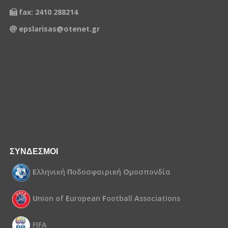
fax: 2410 288214
epslarisas@otenet.gr
ΣΥΝΔΕΣΜΟΙ
Ε
λληνική
Π
οδοσφαιρική
Ο
μοσπονδία
U
nion of
E
uropean
F
ootball
A
ssociations
FIFA