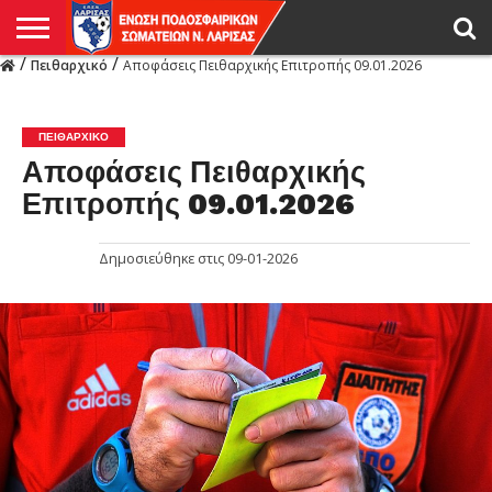
/
/
Πειθαρχικό
Αποφάσεις Πειθαρχικής Επιτροπής 09.01.2026
Η
ΕΝΩΣΗ
ΑΓΩΝΙΣΤΙΚΑ
ΜΙΚΤΉ
ΔΙΑΙΤΗΣΙΑ
ΠΡΩΤΑΘΛΗΜΑΤΑ
ΥΠΟΔΟΜΕΣ
ΚΥΠΕΛΛΟ
ΑΜΕΣΑ
LIVE
ΝΕΑ
ΠΡΩΤΑΘΛΗΜΑΤΑ
ΚΥΠΕΛΛΟ
ΥΠΟΔΟΜΕΣ
ΠΕΙΘΑΡΧΙΚΟ
ΜΙΚΤΗ
ΠΑΡΑΤΗΡΗΤΕΣ
ΠΡΟΠΟΝΗΤΕΣ
ΔΙΑΙΤΗΤΕΣ
VIDEO
ΓΕΝΙΚΑ
ΑΦΙΕΡΩΜΑΤΑ
ΕΚΔΗΛΩΣΕΙΣ
ΕΠΙΚΟΙΝΩΝΙΑ
ΑΠΟΤΕΛΕΣΜΑΤΑ
ΛΑΡΙΣΑΣ
ΠΕΙΘΑΡΧΙΚΌ
Αποφάσεις Πειθαρχικής
Επιτροπής 09.01.2026
Δημοσιεύθηκε στις
09-01-2026