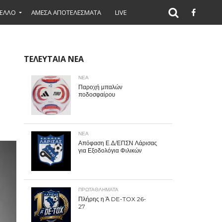
ΕΛΛΟ
ΑΜΕΣΑ ΑΠΟΤΕΛΕΣΜΑΤΑ
LIVE
ΤΕΛΕΥΤΑΙΑ ΝΕΑ
ΝΕΑ
Παροχή μπαλών
ποδοσφαίρου
ΝΕΑ
Απόφαση Ε.Δ/ΕΠΣΝ Λάρισας
για Εξοδολόγια Φιλικών
ΠΡΩΤΑΘΛΉΜΑΤΑ
Πλήρης η Ά DE-TOX 26-
27