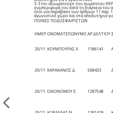
3.
Στον
αξιωματούχο
του σωματείου
ΘΕΡ
συμπεριφορά του
κατά τη διάρκεια
του 
ήτοι για παράβαση τ
ων
άρθρ
ων
11 παρ.
1
αγωνιστικό χώρο και στα αποδυτήρια για
ΠΟΙΝΕΣ ΠΟΔΟΣΦΑΙΡΙΣΤΩΝ
ΗΜΕΡ
ΟΝΟΜΑΤΕΠΩΝΥΜΟ
ΑΡ.ΔΕΛΤΙΟΥ
20/11
ΚΟΥΜΠΟΥΡΑΣ Λ.
1186141
20/11
ΚΑΡΑΚΑΝΟΣ Δ.
508433
20/11
ΟΙΚΟΝΟΜΟΥ Ε.
1287548
20/11
ΚΟΡΔΕΛΑΣ Ν.
1281418