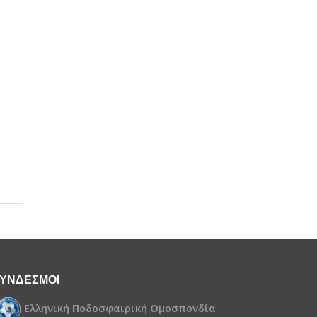
ΥΝΔΕΣΜΟΙ
Ε
λληνική
Π
οδοσφαιρική
Ο
μοσπονδία