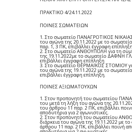
ΠΡΑΚΤΙΚΟ
4
/
24
.11.202
2
ΠΟΙΝΕΣ ΣΩΜΑΤΕΙΩΝ
1.
Στο σωματείο
ΠΑΝΑΓΡΟΤΙΚΟΣ ΝΙΚΑΙΑ
του αγώνα της
20
.11.202
2
με το σωματεί
παρ. 1, 3 ΠΚ, επιβάλλει έγγραφη επίπληξη
2.
Στο σωματείο
ΑΝΘΟΥΠΟΛΗ
για τη συ
της
19
.11.202
2
με το σωματείο
ΔΑΦΝΗ ΓΛ
επιβάλλει έγγραφη επίπληξη
3.
Στο σωματείο
ΘΕΡΜΑΪΚΟΣ ΣΤΟΜΙΟΥ
γ
του αγώνα της 1
9
.11.202
2
με το σωματεί
επιβάλλει έγγραφη επίπληξη
.
ΠΟΙΝΕΣ ΑΞΙΩΜΑΤΟΥΧΩΝ
1.
Στον
προπονητή
του σωματείου
ΠΑΝΑ
του
μετά τη λήξη του αγώνα της 20
.11.20
του άρθρου 11 παρ. 2 ΠΚ, επιβάλλει ποι
αποδυτήρια για
2
αγωνιστικές
.
2.
Στον προπονητή του σωματείου
ΑΝΘΟ
διάρκεια
του αγώνα της
19
.11.2022 με τ
άρθρου 11 παρ. 2 ΠΚ, επιβάλλει ποινή 
αποδυτήρια για
2
αγωνιστικές