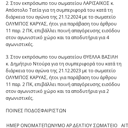
2.
Στον εκπρόσωπο του σωματείου
ΛΑΡΙΣΑΪΚΟΣ
κ.
Απόστολο
Τατία
για τη συμπεριφορά του κατά τη
διάρκεια του α
γώνα της
21.12.2024
με το σωματείο
ΟΛΥΜΠΟΣ ΚΑΡΥΑΣ
, ήτοι για παράβαση του άρθρου
11 παρ. 2 ΠΚ, επιβάλλει ποινή απαγόρευσης εισόδου
στον αγωνιστικό χώρο και τα αποδυτήρια για
4
αγωνιστικές.
3.
Στον
εκπρόσωπο
του σωματείου
ΘΥΕΛΛΑ ΒΑΣΙΛΗ
κ.
Δημήτριο
Ντούρα
για τη συμπεριφορά του κατά τη
διάρκεια του αγώνα της 21.12.2023 με το σωματείο
ΟΛΥΜΠΟΣ ΚΑΡΥΑΣ, ήτοι για παράβαση του άρθρου
11 παρ. 2 ΠΚ, επιβάλλει ποινή απαγόρευσης εισόδου
στον αγωνιστικό χώρο και τα αποδυτήρια για
2
αγωνιστικές
.
ΠΟΙΝΕΣ ΠΟΔΟΣΦΑΙΡΙΣΤΩΝ
ΗΜΕΡ
ΟΝΟΜΑΤΕΠΩΝΥΜΟ
ΑΡ.ΔΕΛΤΙΟΥ
ΣΩΜΑΤΕΙΟ
ΑΙ