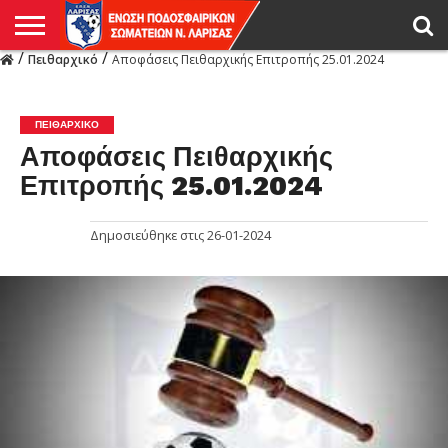
/
/
Πειθαρχικό
Αποφάσεις Πειθαρχικής Επιτροπής 25.01.2024
Η
ΕΝΩΣΗ
ΑΓΩΝΙΣΤΙΚΑ
ΜΙΚΤΉ
ΔΙΑΙΤΗΣΙΑ
ΠΡΩΤΑΘΛΗΜΑΤΑ
ΥΠΟΔΟΜΕΣ
ΚΥΠΕΛΛΟ
ΑΜΕΣΑ
LIVE
ΝΕΑ
ΠΡΩΤΑΘΛΗΜΑΤΑ
ΚΥΠΕΛΛΟ
ΥΠΟΔΟΜΕΣ
ΠΕΙΘΑΡΧΙΚΟ
ΜΙΚΤΗ
ΠΑΡΑΤΗΡΗΤΕΣ
ΠΡΟΠΟΝΗΤΕΣ
ΔΙΑΙΤΗΤΕΣ
VIDEO
ΓΕΝΙΚΑ
ΑΦΙΕΡΩΜΑΤΑ
ΕΚΔΗΛΩΣΕΙΣ
ΕΠΙΚΟΙΝΩΝΙΑ
ΑΠΟΤΕΛΕΣΜΑΤΑ
ΛΑΡΙΣΑΣ
ΠΕΙΘΑΡΧΙΚΌ
Αποφάσεις Πειθαρχικής
Επιτροπής 25.01.2024
Δημοσιεύθηκε στις
26-01-2024