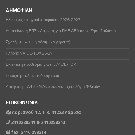
ΔΗΜΟΦΙΛΗ
Ηλικιακές κατηγορίες περιόδου 2026-2027
Ανακοίνωση ΕΠΣΝ Λάρισας για ΠΑΕ ΑΕΛ και κ. Ζήση Στυλιανό.
Σχολή UEFA C (1η φάση – 2ο γκρουπ)
Πλήρης η Ά DE-TOX 26-27
Εκπνέει η προθεσμία για την A’ DE-TOX
Παροχή μπαλών ποδοσφαίρου
Απόφαση Ε.Δ/ΕΠΣΝ Λάρισας για Εξοδολόγια Φιλικών
ΕΠΙΚΟΙΝΩΝΙΑ
Αδριανού 12, Τ.Κ. 41223 Λάρισα
2410288241 & 2410288243
fax: 2410 288214