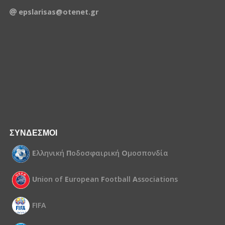
epslarisas@otenet.gr
ΣΥΝΔΕΣΜΟΙ
Ε
λληνική
Π
οδοσφαιρική
Ο
μοσπονδία
U
nion of
E
uropean
F
ootball
A
ssociations
FIFA