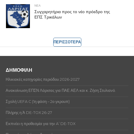
ΝΕΑ
Συγχαρητήρια προς το νέο πρόεδρο της
ΕΠΣ Τρικάλων
ΠΕΡΙΣΣΟΤΕΡΑ
ΔΗΜΟΦΙΛΗ
Ηλικιακές κατηγορίες περιόδου 2026-2027
Ανακοίνωση ΕΠΣΝ Λάρισας για ΠΑΕ ΑΕΛ και κ. Ζήση Στυλιανό.
Σχολή UEFA C (1η φάση – 2ο γκρουπ)
Πλήρης η Ά DE-TOX 26-27
Εκπνέει η προθεσμία για την A’ DE-TOX