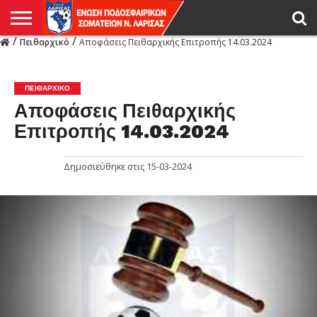
/
/
Πειθαρχικό
Αποφάσεις Πειθαρχικής Επιτροπής 14.03.2024
Η
ΕΝΩΣΗ
ΑΓΩΝΙΣΤΙΚΑ
ΜΙΚΤΉ
ΔΙΑΙΤΗΣΙΑ
ΠΡΩΤΑΘΛΗΜΑΤΑ
ΥΠΟΔΟΜΕΣ
ΚΥΠΕΛΛΟ
ΑΜΕΣΑ
LIVE
ΝΕΑ
ΠΡΩΤΑΘΛΗΜΑΤΑ
ΚΥΠΕΛΛΟ
ΥΠΟΔΟΜΕΣ
ΠΕΙΘΑΡΧΙΚΟ
ΜΙΚΤΗ
ΠΑΡΑΤΗΡΗΤΕΣ
ΠΡΟΠΟΝΗΤΕΣ
ΔΙΑΙΤΗΤΕΣ
VIDEO
ΓΕΝΙΚΑ
ΑΦΙΕΡΩΜΑΤΑ
ΕΚΔΗΛΩΣΕΙΣ
ΕΠΙΚΟΙΝΩΝΙΑ
ΑΠΟΤΕΛΕΣΜΑΤΑ
ΛΑΡΙΣΑΣ
ΠΕΙΘΑΡΧΙΚΌ
Αποφάσεις Πειθαρχικής
Επιτροπής 14.03.2024
Δημοσιεύθηκε στις
15-03-2024