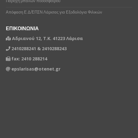
Παροχή μπαλών ποδοσφαίρου
Απόφαση Ε.Δ/ΕΠΣΝ Λάρισας για Εξοδολόγια Φιλικών
ΕΠΙΚΟΙΝΩΝΙΑ
Αδριανού 12, Τ.Κ. 41223 Λάρισα
2410288241 & 2410288243
fax: 2410 288214
epslarisas@otenet.gr