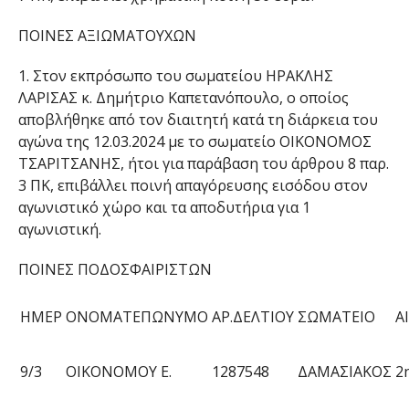
ΠΟΙΝΕΣ ΑΞΙΩΜΑΤΟΥΧΩΝ
1.
Στον
εκπρόσωπο
του σωματείου
ΗΡΑΚΛΗΣ
ΛΑΡΙΣΑΣ κ.
Δημήτριο Καπετανόπουλο
,
ο οποίος
αποβλήθηκε από τον διαιτητή
κατά τη διάρκεια του
αγώνα της
12.03
.2024 με το σωματείο
ΟΙΚΟΝΟΜΟΣ
ΤΣΑΡΙΤΣΑΝΗΣ
, ήτοι για παράβαση του άρθρου
8
παρ.
3
ΠΚ, επιβάλλει ποινή απαγόρευσης εισόδου στον
αγωνιστικό χώρο και τα αποδυτήρια για
1
αγωνιστικ
ή
.
ΠΟΙΝΕΣ ΠΟΔΟΣΦΑΙΡΙΣΤΩΝ
ΗΜΕΡ
ΟΝΟΜΑΤΕΠΩΝΥΜΟ
ΑΡ.ΔΕΛΤΙΟΥ
ΣΩΜΑΤΕΙΟ
Α
9/3
ΟΙΚΟΝΟΜΟΥ Ε.
1287548
ΔΑΜΑΣΙΑΚΟΣ
2