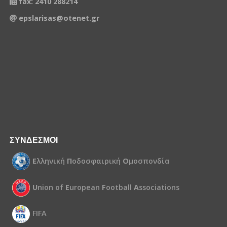
fax: 2410 288214
epslarisas@otenet.gr
ΣΥΝΔΕΣΜΟΙ
Ε
λληνική
Π
οδοσφαιρική
Ο
μοσπονδία
U
nion of
E
uropean
F
ootball
A
ssociations
FIFA