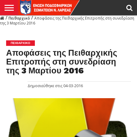
/
/
Πειθαρχικό
Αποφάσεις της Πειθαρχικής Επιτροπής στη συνεδρίαση
Η
της 3 Μαρτίου 2016
ΕΝΩΣΗ
ΑΓΩΝΙΣΤΙΚΑ
ΜΙΚΤΉ
ΔΙΑΙΤΗΣΙΑ
ΠΡΩΤΑΘΛΗΜΑΤΑ
ΥΠΟΔΟΜΕΣ
ΚΥΠΕΛΛΟ
ΑΜΕΣΑ
LIVE
ΝΕΑ
ΠΡΩΤΑΘΛΗΜΑΤΑ
ΚΥΠΕΛΛΟ
ΥΠΟΔΟΜΕΣ
ΠΕΙΘΑΡΧΙΚΟ
ΜΙΚΤΗ
ΠΑΡΑΤΗΡΗΤΕΣ
ΠΡΟΠΟΝΗΤΕΣ
ΔΙΑΙΤΗΤΕΣ
VIDEO
ΓΕΝΙΚΑ
ΑΦΙΕΡΩΜΑΤΑ
ΕΚΔΗΛΩΣΕΙΣ
ΕΠΙΚΟΙΝΩΝΙΑ
ΑΠΟΤΕΛΕΣΜΑΤΑ
ΛΑΡΙΣΑΣ
ΠΕΙΘΑΡΧΙΚΌ
Αποφάσεις της Πειθαρχικής
Επιτροπής στη συνεδρίαση
της 3 Μαρτίου 2016
Δημοσιεύθηκε στις
04-03-2016