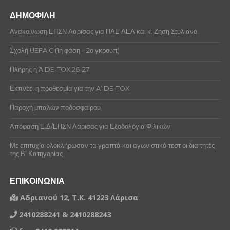
ΔΗΜΟΦΙΛΗ
Ανακοίνωση ΕΠΣΝ Λάρισας για ΠΑΕ ΑΕΛ και κ. Ζήση Στυλιανό.
Σχολή UEFA C (1η φάση – 2ο γκρουπ)
Πλήρης η Ά DE-TOX 26-27
Εκπνέει η προθεσμία για την A’ DE-TOX
Παροχή μπαλών ποδοσφαίρου
Απόφαση Ε.Δ/ΕΠΣΝ Λάρισας για Εξοδολόγια Φιλικών
Με επιτυχία ολοκλήρωσαν τα γραπτά και αγωνιστικά τεστ οι διαιτητές
της Β’ Κατηγορίας
ΕΠΙΚΟΙΝΩΝΙΑ
Αδριανού 12, Τ.Κ. 41223 Λάρισα
2410288241 & 2410288243