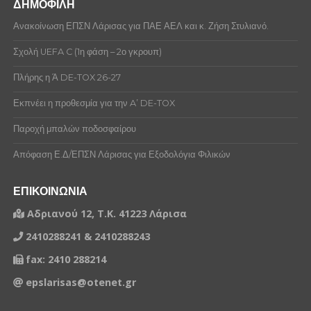
ΔΗΜΟΦΙΛΗ
Ανακοίνωση ΕΠΣΝ Λάρισας για ΠΑΕ ΑΕΛ και κ. Ζήση Στυλιανό.
Σχολή UEFA C (1η φάση – 2ο γκρουπ)
Πλήρης η Ά DE-TOX 26-27
Εκπνέει η προθεσμία για την A’ DE-TOX
Παροχή μπαλών ποδοσφαίρου
Απόφαση Ε.Δ/ΕΠΣΝ Λάρισας για Εξοδολόγια Φιλικών
ΕΠΙΚΟΙΝΩΝΙΑ
Αδριανού 12, Τ.Κ. 41223 Λάρισα
2410288241 & 2410288243
fax: 2410 288214
epslarisas@otenet.gr