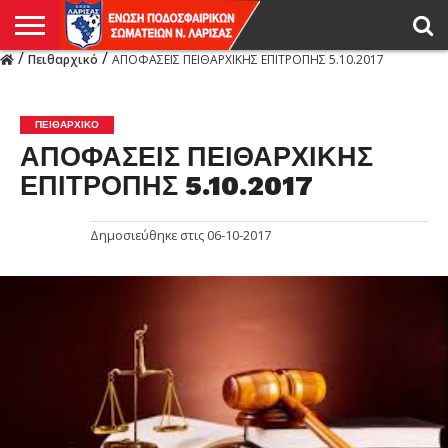
/
/
Πειθαρχικό
ΑΠΟΦΑΣΕΙΣ ΠΕΙΘΑΡΧΙΚΗΣ ΕΠΙΤΡΟΠΗΣ 5.10.2017
Η
ΕΝΩΣΗ
ΑΓΩΝΙΣΤΙΚΑ
ΜΙΚΤΉ
ΔΙΑΙΤΗΣΙΑ
ΠΡΩΤΑΘΛΗΜΑΤΑ
ΥΠΟΔΟΜΕΣ
ΚΥΠΕΛΛΟ
ΑΜΕΣΑ
LIVE
ΝΕΑ
ΠΡΩΤΑΘΛΗΜΑΤΑ
ΚΥΠΕΛΛΟ
ΥΠΟΔΟΜΕΣ
ΠΕΙΘΑΡΧΙΚΟ
ΜΙΚΤΗ
ΠΑΡΑΤΗΡΗΤΕΣ
ΠΡΟΠΟΝΗΤΕΣ
ΔΙΑΙΤΗΤΕΣ
VIDEO
ΓΕΝΙΚΑ
ΑΦΙΕΡΩΜΑΤΑ
ΕΚΔΗΛΩΣΕΙΣ
ΕΠΙΚΟΙΝΩΝΙΑ
ΑΠΟΤΕΛΕΣΜΑΤΑ
ΛΑΡΙΣΑΣ
ΠΕΙΘΑΡΧΙΚΌ
ΑΠΟΦΑΣΕΙΣ ΠΕΙΘΑΡΧΙΚΗΣ
ΕΠΙΤΡΟΠΗΣ 5.10.2017
Δημοσιεύθηκε στις
06-10-2017