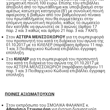
χρηματική ποινή 100 ευρώ. Επίσης του επιβάλλει
αποβολή από το πρωτάθλημα και υποβιβασμό στην
αμέσως κατώτερη κατηγορία (Β’) με συνολική ποινή
αφαίρεσης 6 βαθμών από τον βαθμολογικό πίνακα
του πρωταθλήματος που θα συμμετάσχει στην
επόμενη αγωνιστική περίοδο, καθώς το σωματείο
δεν κατήλθε να αγωνιστεί σε 3 αγώνες (άρθρο 17
παρ. 2 και 3 καθώς και άρθρο 21 παρ. 3 και 7 ΚΑΠ).
Στον
ΑΣΤΕΡΑ ΜΕΛΙΣΣΟΧΩΡΙΟΥ
για τη συμπεριφορά
του προπονητή του κατά τη διάρκεια του αγώνα της
01.10.2017 με το ΚΙΛΕΛΕΡ (παράβαση άρθρου 11 παρ.
1 και 3 Πειθαρχικού Κώδικα) επιβάλλει έγγραφη
επίπληξη.
Στο
ΚΙΛΕΛΕΡ
για τη συμπεριφορά του προπονητή
του κατά τη διάρκεια του αγώνα της 01.10.2017 με
τον ΑΣΤΕΡΑ ΜΕΛΙΣΣΟΧΩΡΙΟΥ (παράβαση άρθρου 11
παρ. 1 και 3 Πειθαρχικού Κώδικα) επιβάλλει έγγραφη
επίπληξη.
ΠΟΙΝΕΣ ΑΞΙΩΜΑΤΟΥΧΩΝ
Στον εκπρόσωπο του ΣΜΟΛΙΚΑ ΦΑΛΑΝΗΣ κ.
Αθανάσιο Στυμονιάρη
για έντονη διαμαρτυρία