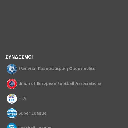
ΣΥΝΔΕΣΜΟΙ
Ε
λληνική
Π
οδοσφαιρική
Ο
μοσπονδία
U
nion of
E
uropean
F
ootball
A
ssociations
FIFA
S
uper
L
eague
F
ootball
L
eague