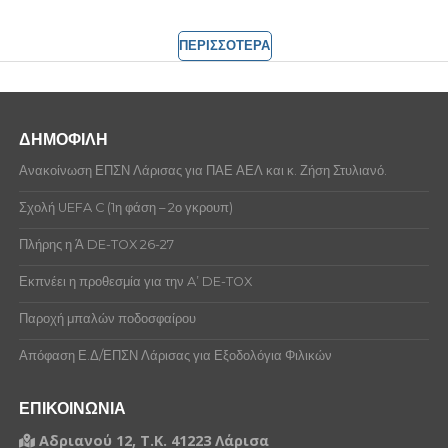
ΠΕΡΙΣΣΟΤΕΡΑ
ΔΗΜΟΦΙΛΗ
Ανακοίνωση ΕΠΣΝ Λάρισας για ΠΑΕ ΑΕΛ και κ. Ζήση Στυλιανό.
Σχολή UEFA C (1η φάση – 2ο γκρουπ)
Πλήρης η Ά DE-TOX 26-27
Εκπνέει η προθεσμία για την A’ DE-TOX
Παροχή μπαλών ποδοσφαίρου
Απόφαση Ε.Δ/ΕΠΣΝ Λάρισας για Εξοδολόγια Φιλικών
ΕΠΙΚΟΙΝΩΝΙΑ
Αδριανού 12, Τ.Κ. 41223 Λάρισα