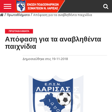
/
/
Πρωταθλήματα
Απόφαση για τα αναβληθέντα παιχνίδια
Η
ΕΝΩΣΗ
ΑΓΩΝΙΣΤΙΚΑ
ΜΙΚΤΉ
ΔΙΑΙΤΗΣΙΑ
ΠΡΩΤΑΘΛΗΜΑΤΑ
ΥΠΟΔΟΜΕΣ
ΚΥΠΕΛΛΟ
ΑΜΕΣΑ
LIVE
ΝΕΑ
ΠΡΩΤΑΘΛΗΜΑΤΑ
ΚΥΠΕΛΛΟ
ΥΠΟΔΟΜΕΣ
ΠΕΙΘΑΡΧΙΚΟ
ΜΙΚΤΗ
ΠΑΡΑΤΗΡΗΤΕΣ
ΠΡΟΠΟΝΗΤΕΣ
ΔΙΑΙΤΗΤΕΣ
VIDEO
ΓΕΝΙΚΑ
ΑΦΙΕΡΩΜΑΤΑ
ΕΚΔΗΛΩΣΕΙΣ
ΕΠΙΚΟΙΝΩΝΙΑ
ΑΠΟΤΕΛΕΣΜΑΤΑ
ΛΑΡΙΣΑΣ
ΠΡΩΤΑΘΛΉΜΑΤΑ
Απόφαση για τα αναβληθέντα
παιχνίδια
Δημοσιεύθηκε στις
19-11-2018