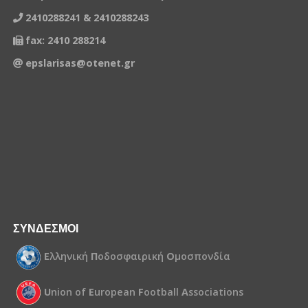
2410288241 & 2410288243
fax: 2410 288214
epslarisas@otenet.gr
ΣΥΝΔΕΣΜΟΙ
Ε
λληνική
Π
οδοσφαιρική
Ο
μοσπονδία
U
nion of
E
uropean
F
ootball
A
ssociations