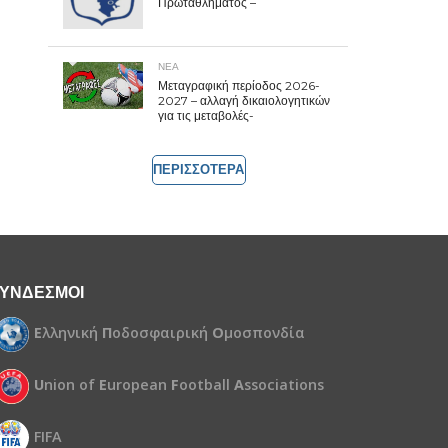
Πρωταθλήματος –
ΝΕΑ
Μεταγραφική περίοδος 2026-
2027 – αλλαγή δικαιολογητικών
για τις μεταβολές-
ΠΕΡΙΣΣΟΤΕΡΑ
ΥΝΔΕΣΜΟΙ
Ε
λληνική
Π
οδοσφαιρική
Ο
μοσπονδία
U
nion of
E
uropean
F
ootball
A
ssociations
FIFA