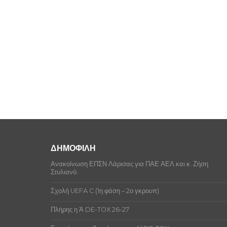
ΔΗΜΟΦΙΛΗ
Ανακοίνωση ΕΠΣΝ Λάρισας για ΠΑΕ ΑΕΛ και κ. Ζήση
Στυλιανό.
Σχολή UEFA C (1η φάση – 2ο γκρουπ)
Πλήρης η Ά DE-TOX 26-27