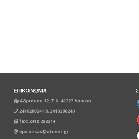
ΕΠΙΚΟΙΝΩΝΙΑ
Σ
Αδριανού 12, Τ.Κ. 41223 Λάρισα
2410288241 & 2410288243
fax: 2410 288214
epslarisas@otenet.gr