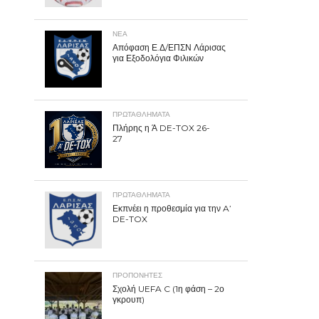
ΝΕΑ
Απόφαση Ε.Δ/ΕΠΣΝ Λάρισας
για Εξοδολόγια Φιλικών
ΠΡΩΤΑΘΛΉΜΑΤΑ
Πλήρης η Ά DE-TOX 26-
27
ΠΡΩΤΑΘΛΉΜΑΤΑ
Εκπνέει η προθεσμία για την A’
DE-TOX
ΠΡΟΠΟΝΗΤΈΣ
Σχολή UEFA C (1η φάση – 2ο
γκρουπ)