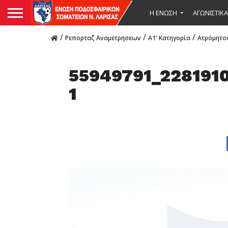
Η ΕΝΩΣΗ
ΑΓΩΝΙΣΤΙΚΑ
/
/
/
Ρεπορταζ Αναμετρησεων
Α1' Κατηγορία
Ατρόμητος
55949791_228191
1