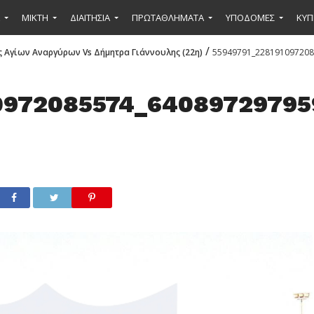
ΜΙΚΤΉ
ΔΙΑΙΤΗΣΙΑ
ΠΡΩΤΑΘΛΗΜΑΤΑ
ΥΠΟΔΟΜΕΣ
ΚΥΠ
/
 Αγίων Αναργύρων Vs Δήμητρα Γιάννουλης (22η)
55949791_228191097208
0972085574_64089729795