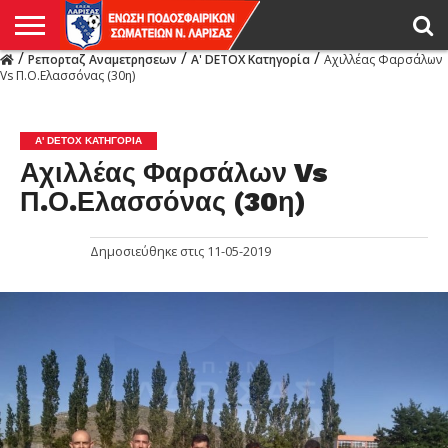
/
/
/
Ρεπορταζ Αναμετρησεων
Α' DETOX Κατηγορία
Αχιλλέας Φαρσάλων
Η
Vs Π.Ο.Ελασσόνας (30η)
ΕΝΩΣΗ
ΑΓΩΝΙΣΤΙΚΑ
ΜΙΚΤΉ
ΔΙΑΙΤΗΣΙΑ
ΠΡΩΤΑΘΛΗΜΑΤΑ
ΥΠΟΔΟΜΕΣ
ΚΥΠΕΛΛΟ
ΑΜΕΣΑ
LIVE
ΝΕΑ
ΠΡΩΤΑΘΛΗΜΑΤΑ
ΚΥΠΕΛΛΟ
ΥΠΟΔΟΜΕΣ
ΠΕΙΘΑΡΧΙΚΟ
ΜΙΚΤΗ
ΠΑΡΑΤΗΡΗΤΕΣ
ΠΡΟΠΟΝΗΤΕΣ
ΔΙΑΙΤΗΤΕΣ
VIDEO
ΓΕΝΙΚΑ
ΑΦΙΕΡΩΜΑΤΑ
ΕΚΔΗΛΩΣΕΙΣ
ΕΠΙΚΟΙΝΩΝΙΑ
ΑΠΟΤΕΛΕΣΜΑΤΑ
ΛΑΡΙΣΑΣ
Α' DETOX ΚΑΤΗΓΟΡΊΑ
Αχιλλέας Φαρσάλων Vs
Π.Ο.Ελασσόνας (30η)
Δημοσιεύθηκε στις
11-05-2019