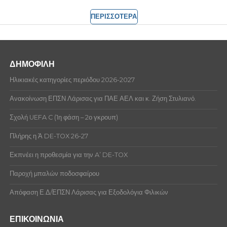
ΠΕΡΙΣΣΟΤΕΡΑ
ΔΗΜΟΦΙΛΗ
Ηλικιακές κατηγορίες περιόδου 2026-2027
Ανακοίνωση ΕΠΣΝ Λάρισας για ΠΑΕ ΑΕΛ και κ. Ζήση Στυλιανό.
Σχολή UEFA C (1η φάση – 2ο γκρουπ)
Πλήρης η Ά DE-TOX 26-27
Εκπνέει η προθεσμία για την A’ DE-TOX
Παροχή μπαλών ποδοσφαίρου
Απόφαση Ε.Δ/ΕΠΣΝ Λάρισας για Εξοδολόγια Φιλικών
ΕΠΙΚΟΙΝΩΝΙΑ