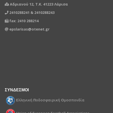
Αδριανού 12, Τ.Κ. 41223 Λάρισα
2410288241 & 2410288243
fax: 2410 288214
epslarisas@otenet.gr
ΣΥΝΔΕΣΜΟΙ
Ε
λληνική
Π
οδοσφαιρική
Ο
μοσπονδία