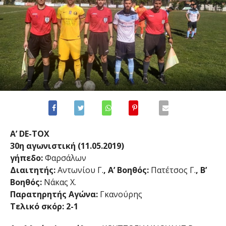
Α’ DE-TOX
30η αγωνιστική (11.05.2019)
γήπεδο:
Φαρσάλων
Διαιτητής:
Αντωνίου Γ.
, Α’ Βοηθός:
Πατέτσος Γ.
, Β’
Βοηθός:
Νάκας Χ.
Παρατηρητής Αγώνα:
Γκανούρης
Τελικό σκόρ: 2-1