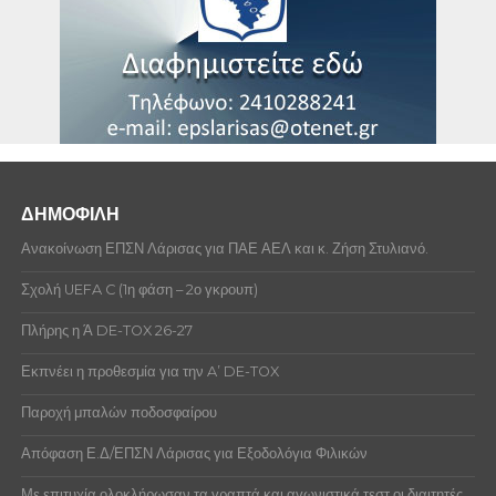
ΔΗΜΟΦΙΛΗ
Ανακοίνωση ΕΠΣΝ Λάρισας για ΠΑΕ ΑΕΛ και κ. Ζήση Στυλιανό.
Σχολή UEFA C (1η φάση – 2ο γκρουπ)
Πλήρης η Ά DE-TOX 26-27
Εκπνέει η προθεσμία για την A’ DE-TOX
Παροχή μπαλών ποδοσφαίρου
Απόφαση Ε.Δ/ΕΠΣΝ Λάρισας για Εξοδολόγια Φιλικών
Με επιτυχία ολοκλήρωσαν τα γραπτά και αγωνιστικά τεστ οι διαιτητές