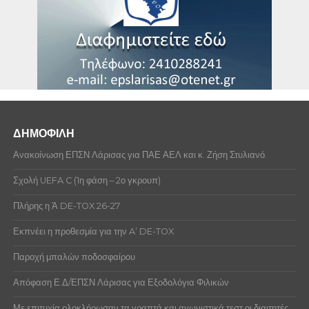
ΔΗΜΟΦΙΛΗ
Ανακοίνωση ΕΠΣΝ Λάρισας για ΠΑΕ ΑΕΛ και κ. Ζήση Στυλιανό.
Σχολή UEFA C (1η φάση – 2ο γκρουπ)
Πλήρης η Ά DE-TOX 26-27
Εκπνέει η προθεσμία για την A’ DE-TOX
Παροχή μπαλών ποδοσφαίρου
Απόφαση Ε.Δ/ΕΠΣΝ Λάρισας για Εξοδολόγια Φιλικών
Με επιτυχία ολοκλήρωσαν τα γραπτά και αγωνιστικά τεστ οι διαιτητές