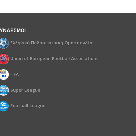
ΥΝΔΕΣΜΟΙ
Ε
λληνική
Π
οδοσφαιρική
Ο
μοσπονδία
U
nion of
E
uropean
F
ootball
A
ssociations
FIFA
S
uper
L
eague
F
ootball
L
eague