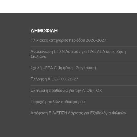
ΔΗΜΟΦΙΛΗ
Ηλικιακές κατηγορίες περιόδου 2026-2027
Ανακοίνωση ΕΠΣΝ Λάρισας για ΠΑΕ ΑΕΛ και κ. Ζήση
Στυλιανό.
Σχολή UEFA C (1η φάση – 2ο γκρουπ)
Πλήρης η Ά DE-TOX 26-27
Εκπνέει η προθεσμία για την A’ DE-TOX
Παροχή μπαλών ποδοσφαίρου
Απόφαση Ε.Δ/ΕΠΣΝ Λάρισας για Εξοδολόγια Φιλικών