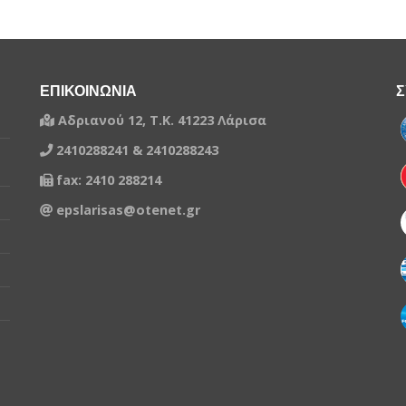
ΕΠΙΚΟΙΝΩΝΙΑ
Σ
Αδριανού 12, Τ.Κ. 41223 Λάρισα
2410288241 & 2410288243
fax: 2410 288214
epslarisas@otenet.gr