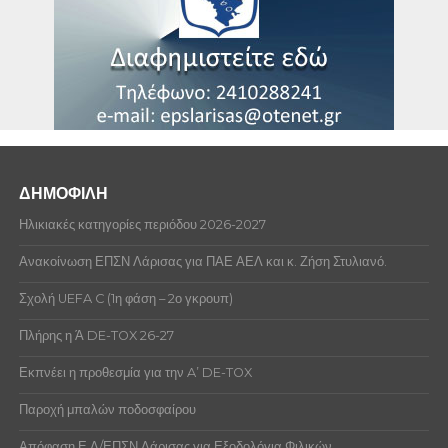
ΔΗΜΟΦΙΛΗ
Ηλικιακές κατηγορίες περιόδου 2026-2027
Ανακοίνωση ΕΠΣΝ Λάρισας για ΠΑΕ ΑΕΛ και κ. Ζήση Στυλιανό.
Σχολή UEFA C (1η φάση – 2ο γκρουπ)
Πλήρης η Ά DE-TOX 26-27
Εκπνέει η προθεσμία για την A’ DE-TOX
Παροχή μπαλών ποδοσφαίρου
Απόφαση Ε.Δ/ΕΠΣΝ Λάρισας για Εξοδολόγια Φιλικών