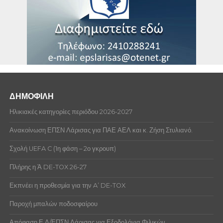
ΔΗΜΟΦΙΛΗ
Ηλικιακές κατηγορίες περιόδου 2026-2027
Ανακοίνωση ΕΠΣΝ Λάρισας για ΠΑΕ ΑΕΛ και κ. Ζήση Στυλιανό.
Σχολή UEFA C (1η φάση – 2ο γκρουπ)
Πλήρης η Ά DE-TOX 26-27
Εκπνέει η προθεσμία για την A’ DE-TOX
Παροχή μπαλών ποδοσφαίρου
Απόφαση Ε.Δ/ΕΠΣΝ Λάρισας για Εξοδολόγια Φιλικών